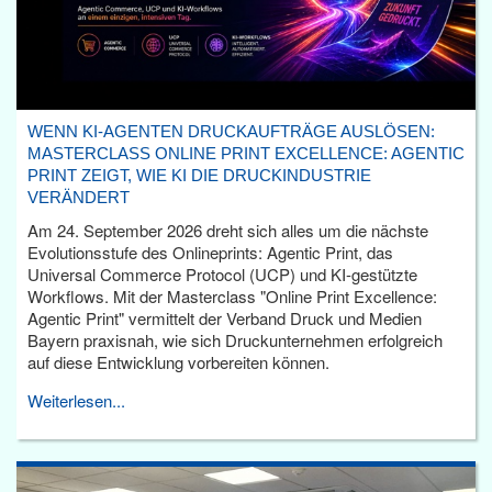
WENN KI-AGENTEN DRUCKAUFTRÄGE AUSLÖSEN:
MASTERCLASS ONLINE PRINT EXCELLENCE: AGENTIC
PRINT ZEIGT, WIE KI DIE DRUCKINDUSTRIE
VERÄNDERT
Am 24. September 2026 dreht sich alles um die nächste
Evolutionsstufe des Onlineprints: Agentic Print, das
Universal Commerce Protocol (UCP) und KI-gestützte
Workflows. Mit der Masterclass "Online Print Excellence:
Agentic Print" vermittelt der Verband Druck und Medien
Bayern praxisnah, wie sich Druckunternehmen erfolgreich
auf diese Entwicklung vorbereiten können.
Weiterlesen...