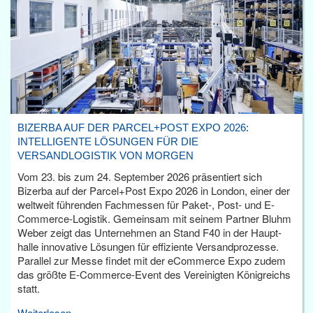
BIZERBA AUF DER PARCEL+POST EXPO 2026:
INTELLIGENTE LÖSUNGEN FÜR DIE
VERSANDLOGISTIK VON MORGEN
Vom 23. bis zum 24. September 2026 präsentiert sich
Bizerba auf der Parcel+Post Expo 2026 in London, einer der
weltweit führenden Fachmessen für Paket-, Post- und E-
Commerce-Logistik. Gemeinsam mit seinem Partner Bluhm
Weber zeigt das Unternehmen an Stand F40 in der Haupt­
halle innovative Lösungen für effiziente Versandprozesse.
Parallel zur Messe findet mit der eCommerce Expo zudem
das größte E-Commerce-Event des Vereinigten Königreichs
statt.
Weiterlesen...