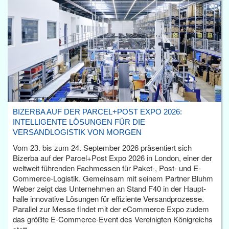
BIZERBA AUF DER PARCEL+POST EXPO 2026:
INTELLIGENTE LÖSUNGEN FÜR DIE
VERSANDLOGISTIK VON MORGEN
Vom 23. bis zum 24. September 2026 präsentiert sich
Bizerba auf der Parcel+Post Expo 2026 in London, einer der
weltweit führenden Fachmessen für Paket-, Post- und E-
Commerce-Logistik. Gemeinsam mit seinem Partner Bluhm
Weber zeigt das Unternehmen an Stand F40 in der Haupt­
halle innovative Lösungen für effiziente Versandprozesse.
Parallel zur Messe findet mit der eCommerce Expo zudem
das größte E-Commerce-Event des Vereinigten Königreichs