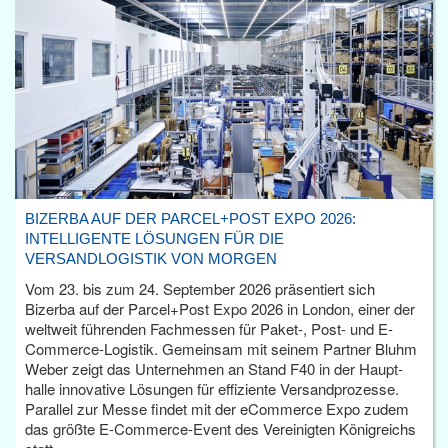
BIZERBA AUF DER PARCEL+POST EXPO 2026:
INTELLIGENTE LÖSUNGEN FÜR DIE
VERSANDLOGISTIK VON MORGEN
Vom 23. bis zum 24. September 2026 präsentiert sich
Bizerba auf der Parcel+Post Expo 2026 in London, einer der
weltweit führenden Fachmessen für Paket-, Post- und E-
Commerce-Logistik. Gemeinsam mit seinem Partner Bluhm
Weber zeigt das Unternehmen an Stand F40 in der Haupt­
halle innovative Lösungen für effiziente Versandprozesse.
Parallel zur Messe findet mit der eCommerce Expo zudem
das größte E-Commerce-Event des Vereinigten Königreichs