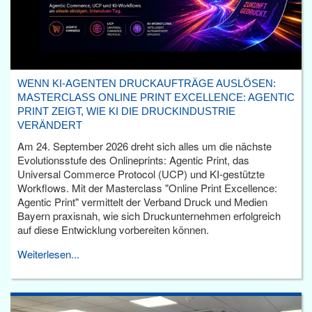
WENN KI-AGENTEN DRUCKAUFTRÄGE AUSLÖSEN:
MASTERCLASS ONLINE PRINT EXCELLENCE: AGENTIC
PRINT ZEIGT, WIE KI DIE DRUCKINDUSTRIE
VERÄNDERT
Am 24. September 2026 dreht sich alles um die nächste
Evolutionsstufe des Onlineprints: Agentic Print, das
Universal Commerce Protocol (UCP) und KI-gestützte
Workflows. Mit der Masterclass "Online Print Excellence:
Agentic Print" vermittelt der Verband Druck und Medien
Bayern praxisnah, wie sich Druckunternehmen erfolgreich
auf diese Entwicklung vorbereiten können.
Weiterlesen...