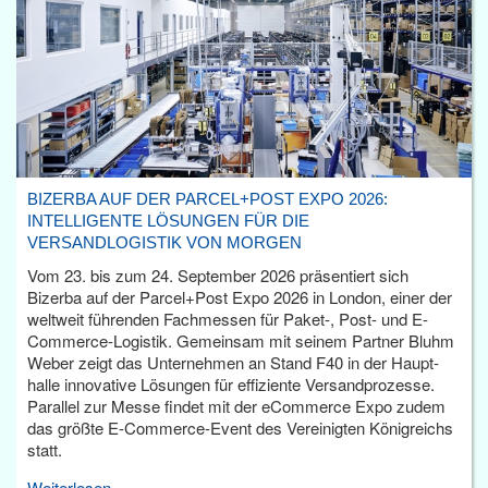
BIZERBA AUF DER PARCEL+POST EXPO 2026:
INTELLIGENTE LÖSUNGEN FÜR DIE
VERSANDLOGISTIK VON MORGEN
Vom 23. bis zum 24. September 2026 präsentiert sich
Bizerba auf der Parcel+Post Expo 2026 in London, einer der
weltweit führenden Fachmessen für Paket-, Post- und E-
Commerce-Logistik. Gemeinsam mit seinem Partner Bluhm
Weber zeigt das Unternehmen an Stand F40 in der Haupt­
halle innovative Lösungen für effiziente Versandprozesse.
Parallel zur Messe findet mit der eCommerce Expo zudem
das größte E-Commerce-Event des Vereinigten Königreichs
statt.
Weiterlesen...