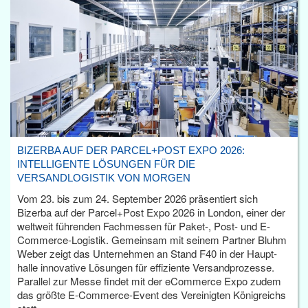
BIZERBA AUF DER PARCEL+POST EXPO 2026:
INTELLIGENTE LÖSUNGEN FÜR DIE
VERSANDLOGISTIK VON MORGEN
Vom 23. bis zum 24. September 2026 präsentiert sich
Bizerba auf der Parcel+Post Expo 2026 in London, einer der
weltweit führenden Fachmessen für Paket-, Post- und E-
Commerce-Logistik. Gemeinsam mit seinem Partner Bluhm
Weber zeigt das Unternehmen an Stand F40 in der Haupt­
halle innovative Lösungen für effiziente Versandprozesse.
Parallel zur Messe findet mit der eCommerce Expo zudem
das größte E-Commerce-Event des Vereinigten Königreichs