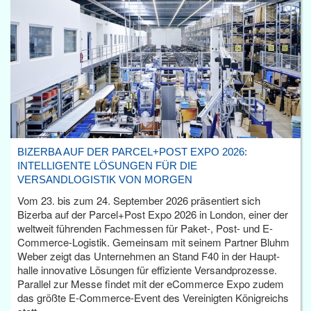
BIZERBA AUF DER PARCEL+POST EXPO 2026:
INTELLIGENTE LÖSUNGEN FÜR DIE
VERSANDLOGISTIK VON MORGEN
Vom 23. bis zum 24. September 2026 präsentiert sich
Bizerba auf der Parcel+Post Expo 2026 in London, einer der
weltweit führenden Fachmessen für Paket-, Post- und E-
Commerce-Logistik. Gemeinsam mit seinem Partner Bluhm
Weber zeigt das Unternehmen an Stand F40 in der Haupt­
halle innovative Lösungen für effiziente Versandprozesse.
Parallel zur Messe findet mit der eCommerce Expo zudem
das größte E-Commerce-Event des Vereinigten Königreichs