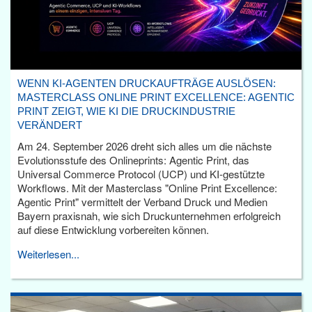
WENN KI-AGENTEN DRUCKAUFTRÄGE AUSLÖSEN:
MASTERCLASS ONLINE PRINT EXCELLENCE: AGENTIC
PRINT ZEIGT, WIE KI DIE DRUCKINDUSTRIE
VERÄNDERT
Am 24. September 2026 dreht sich alles um die nächste
Evolutionsstufe des Onlineprints: Agentic Print, das
Universal Commerce Protocol (UCP) und KI-gestützte
Workflows. Mit der Masterclass "Online Print Excellence:
Agentic Print" vermittelt der Verband Druck und Medien
Bayern praxisnah, wie sich Druckunternehmen erfolgreich
auf diese Entwicklung vorbereiten können.
Weiterlesen...