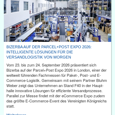
BIZERBA AUF DER PARCEL+POST EXPO 2026:
INTELLIGENTE LÖSUNGEN FÜR DIE
VERSANDLOGISTIK VON MORGEN
Vom 23. bis zum 24. September 2026 präsentiert sich
Bizerba auf der Parcel+Post Expo 2026 in London, einer der
weltweit führenden Fachmessen für Paket-, Post- und E-
Commerce-Logistik. Gemeinsam mit seinem Partner Bluhm
Weber zeigt das Unternehmen an Stand F40 in der Haupt­
halle innovative Lösungen für effiziente Versandprozesse.
Parallel zur Messe findet mit der eCommerce Expo zudem
das größte E-Commerce-Event des Vereinigten Königreichs
statt.
Weiterlesen...