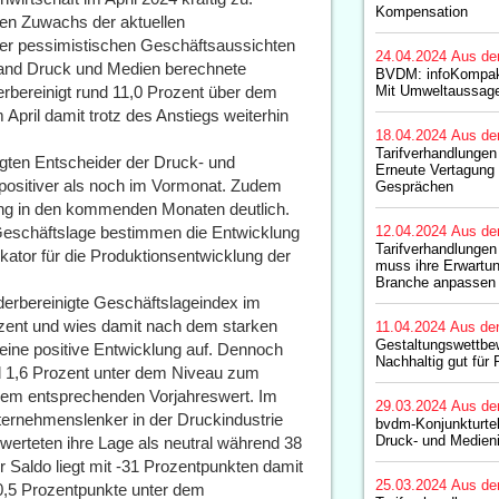
Kompensation
en Zuwachs der aktuellen
er pessimistischen Geschäftsaussichten
24.04.2024
Aus de
and Druck und Medien berechnete
BVDM: infoKompak
erbereinigt rund 11,0 Prozent über dem
Mit Umweltaussage
April damit trotz des Anstiegs weiterhin
18.04.2024
Aus de
Tarifverhandlungen
ragten Entscheider der Druck- und
Erneute Vertagung
positiver als noch im Vormonat. Zudem
Gesprächen
ung in den kommenden Monaten deutlich.
Geschäftslage bestimmen die Entwicklung
12.04.2024
Aus de
Tarifverhandlungen 
kator für die Produktionsentwicklung der
muss ihre Erwartun
Branche anpassen
derbereinigte Geschäftslageindex im
ozent und wies damit nach dem starken
11.04.2024
Aus de
Gestaltungswettbew
eine positive Entwicklung auf. Dennoch
Nachhaltig gut für 
nd 1,6 Prozent unter dem Niveau zum
dem entsprechenden Vorjahreswert. Im
29.03.2024
Aus de
ternehmenslenker in der Druckindustrie
bvdm-Konjunkturte
Druck- und Medieni
ewerteten ihre Lage als neutral während 38
 Saldo liegt mit -31 Prozentpunkten damit
25.03.2024
Aus de
20,5 Prozentpunkte unter dem