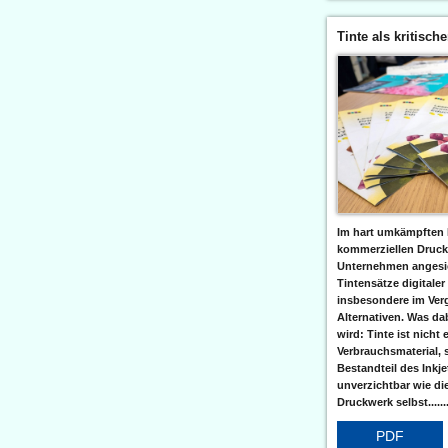
Tinte als kritisch
Im hart umkämpften 
kommerziellen Druc
Unternehmen angesic
Tintensätze digitaler
insbesondere im Verg
Alternativen. Was da
wird: Tinte ist nicht 
Verbrauchsmaterial, 
Bestandteil des Inkj
unverzichtbar wie di
Druckwerk selbst......
PDF