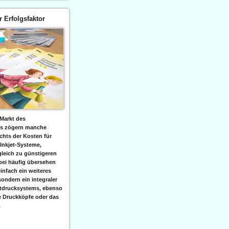
er Erfolgsfaktor
Markt des
ks zögern manche
hts der Kosten für
 Inkjet-Systeme,
leich zu günstigeren
bei häufig übersehen
einfach ein weiteres
sondern ein integraler
etdrucksystems, ebenso
e Druckköpfe oder das
.