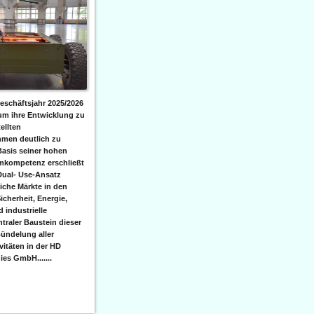
eschäftsjahr 2025/2026
 um ihre Entwicklung zu
ellten
men deutlich zu
Basis seiner hohen
emkompetenz erschließt
Dual- Use-Ansatz
iche Märkte in den
icherheit, Energie,
 industrielle
raler Baustein dieser
ündelung aller
itäten in der HD
es GmbH.......