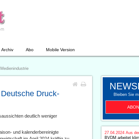
Archiv
Abo
Mobile Version
Medienindustrie
NEWS
 Deutsche Druck-
Bleiben Sie mi
ABON
aussichten deutlich weniger
ison- und kalenderbereinigte
27.04.2024
Aus de
BVDM arbeitet kli
rtschaft im April 2024 kräftig zu.