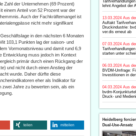
Tarifverhandlungen 
de Zahl der Unternehmen (69 Prozent)
lehnt Angebot der 
it einem Anteil von 52 Prozent war der
shemmnis. Auch der Fachkräftemangel ist
13.03.2024
Aus de
terialengpässe nicht mehr signifikant
Auftakt Tarifverha
Druckindustrie: bv
ver.dis erneut ab
r Geschäftslage in den nächsten 6 Monaten
 Mit 103,1 Punkten lag der saison- und
07.03.2024
Aus de
r dem Vormonatsniveau und damit rund 6,9
Tarifverhandlungen
starten unter schw
e Entwicklung muss jedoch im Kontext
ergleich primär durch einen Rückgang der
06.03.2024
Aus de
e) und nicht durch einen Anstieg der
BVDM-Umfrage: Fi
acht wurde. Daher dürfte diese
Investitionen in de
nchenindikatoren eher als Indikator für
n zwei Jahre zu bewerten sein, als ein
04.03.2024
Aus de
bvdm-Konjunkturte
egung.
Druck- und Medieni
Heidelberg forcier
Dual-Use-Ansatz
teilen
mitteilen