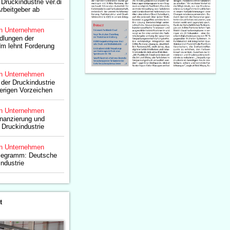
Druckindustrie ver.di
Arbeitgeber ab
n Unternehmen
ndlungen der
dm lehnt Forderung
n Unternehmen
 der Druckindustrie
ierigen Vorzeichen
n Unternehmen
nanzierung und
r Druckindustrie
n Unternehmen
legramm: Deutsche
ndustrie
t