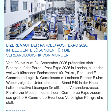
BIZERBA AUF DER PARCEL+POST EXPO 2026:
INTELLIGENTE LÖSUNGEN FÜR DIE
VERSANDLOGISTIK VON MORGEN
Vom 23. bis zum 24. September 2026 präsentiert sich
Bizerba auf der Parcel+Post Expo 2026 in London, einer der
weltweit führenden Fachmessen für Paket-, Post- und E-
Commerce-Logistik. Gemeinsam mit seinem Partner Bluhm
Weber zeigt das Unternehmen an Stand F40 in der Haupt­
halle innovative Lösungen für effiziente Versandprozesse.
Parallel zur Messe findet mit der eCommerce Expo zudem
das größte E-Commerce-Event des Vereinigten Königreichs
statt.
Weiterlesen...