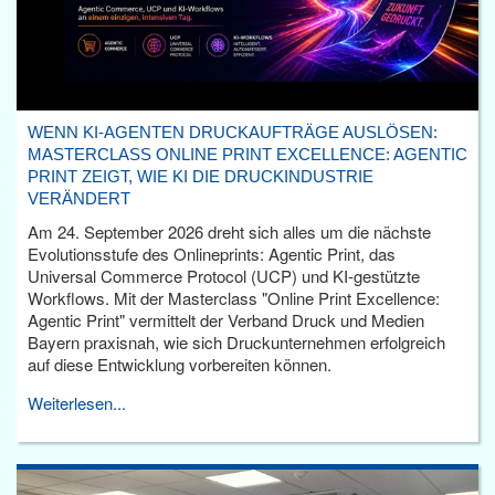
WENN KI-AGENTEN DRUCKAUFTRÄGE AUSLÖSEN:
MASTERCLASS ONLINE PRINT EXCELLENCE: AGENTIC
PRINT ZEIGT, WIE KI DIE DRUCKINDUSTRIE
VERÄNDERT
Am 24. September 2026 dreht sich alles um die nächste
Evolutionsstufe des Onlineprints: Agentic Print, das
Universal Commerce Protocol (UCP) und KI-gestützte
Workflows. Mit der Masterclass "Online Print Excellence:
Agentic Print" vermittelt der Verband Druck und Medien
Bayern praxisnah, wie sich Druckunternehmen erfolgreich
auf diese Entwicklung vorbereiten können.
Weiterlesen...