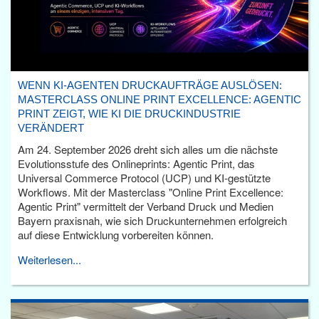
WENN KI-AGENTEN DRUCKAUFTRÄGE AUSLÖSEN:
MASTERCLASS ONLINE PRINT EXCELLENCE: AGENTIC
PRINT ZEIGT, WIE KI DIE DRUCKINDUSTRIE
VERÄNDERT
Am 24. September 2026 dreht sich alles um die nächste
Evolutionsstufe des Onlineprints: Agentic Print, das
Universal Commerce Protocol (UCP) und KI-gestützte
Workflows. Mit der Masterclass "Online Print Excellence:
Agentic Print" vermittelt der Verband Druck und Medien
Bayern praxisnah, wie sich Druckunternehmen erfolgreich
auf diese Entwicklung vorbereiten können.
Weiterlesen...