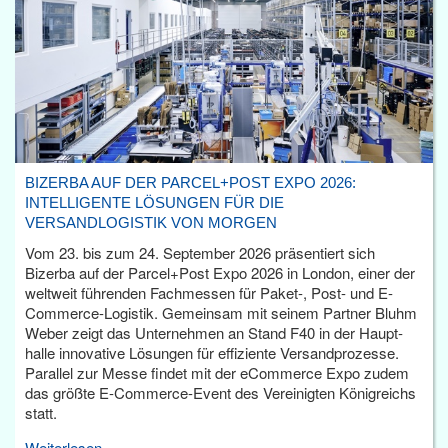
BIZERBA AUF DER PARCEL+POST EXPO 2026:
INTELLIGENTE LÖSUNGEN FÜR DIE
VERSANDLOGISTIK VON MORGEN
Vom 23. bis zum 24. September 2026 präsentiert sich
Bizerba auf der Parcel+Post Expo 2026 in London, einer der
weltweit führenden Fachmessen für Paket-, Post- und E-
Commerce-Logistik. Gemeinsam mit seinem Partner Bluhm
Weber zeigt das Unternehmen an Stand F40 in der Haupt­
halle innovative Lösungen für effiziente Versandprozesse.
Parallel zur Messe findet mit der eCommerce Expo zudem
das größte E-Commerce-Event des Vereinigten Königreichs
statt.
Weiterlesen...