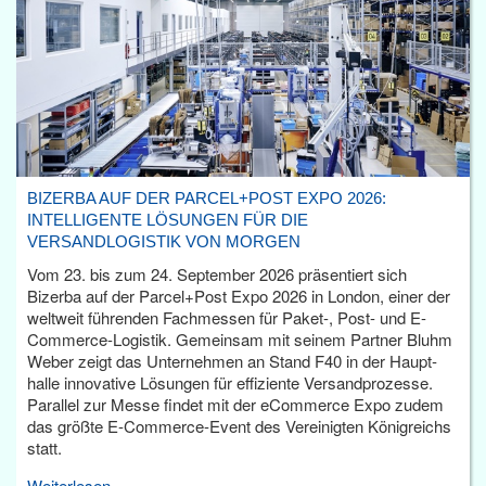
BIZERBA AUF DER PARCEL+POST EXPO 2026:
INTELLIGENTE LÖSUNGEN FÜR DIE
VERSANDLOGISTIK VON MORGEN
Vom 23. bis zum 24. September 2026 präsentiert sich
Bizerba auf der Parcel+Post Expo 2026 in London, einer der
weltweit führenden Fachmessen für Paket-, Post- und E-
Commerce-Logistik. Gemeinsam mit seinem Partner Bluhm
Weber zeigt das Unternehmen an Stand F40 in der Haupt­
halle innovative Lösungen für effiziente Versandprozesse.
Parallel zur Messe findet mit der eCommerce Expo zudem
das größte E-Commerce-Event des Vereinigten Königreichs
statt.
Weiterlesen...