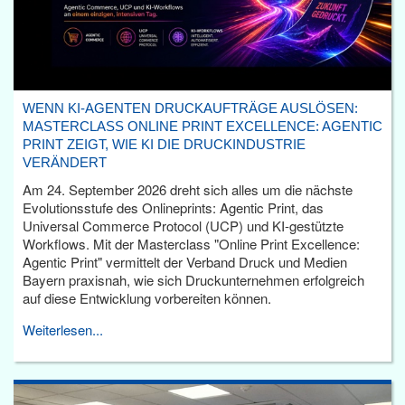
WENN KI-AGENTEN DRUCKAUFTRÄGE AUSLÖSEN:
MASTERCLASS ONLINE PRINT EXCELLENCE: AGENTIC
PRINT ZEIGT, WIE KI DIE DRUCKINDUSTRIE
VERÄNDERT
Am 24. September 2026 dreht sich alles um die nächste
Evolutionsstufe des Onlineprints: Agentic Print, das
Universal Commerce Protocol (UCP) und KI-gestützte
Workflows. Mit der Masterclass "Online Print Excellence:
Agentic Print" vermittelt der Verband Druck und Medien
Bayern praxisnah, wie sich Druckunternehmen erfolgreich
auf diese Entwicklung vorbereiten können.
Weiterlesen...