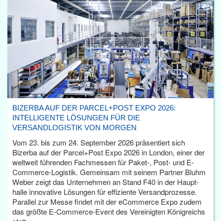
BIZERBA AUF DER PARCEL+POST EXPO 2026:
INTELLIGENTE LÖSUNGEN FÜR DIE
VERSANDLOGISTIK VON MORGEN
Vom 23. bis zum 24. September 2026 präsentiert sich
Bizerba auf der Parcel+Post Expo 2026 in London, einer der
weltweit führenden Fachmessen für Paket-, Post- und E-
Commerce-Logistik. Gemeinsam mit seinem Partner Bluhm
Weber zeigt das Unternehmen an Stand F40 in der Haupt­
halle innovative Lösungen für effiziente Versandprozesse.
Parallel zur Messe findet mit der eCommerce Expo zudem
das größte E-Commerce-Event des Vereinigten Königreichs