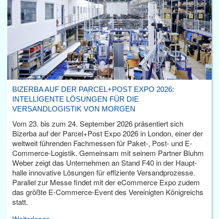
BIZERBA AUF DER PARCEL+POST EXPO 2026:
INTELLIGENTE LÖSUNGEN FÜR DIE
VERSANDLOGISTIK VON MORGEN
Vom 23. bis zum 24. September 2026 präsentiert sich
Bizerba auf der Parcel+Post Expo 2026 in London, einer der
weltweit führenden Fachmessen für Paket-, Post- und E-
Commerce-Logistik. Gemeinsam mit seinem Partner Bluhm
Weber zeigt das Unternehmen an Stand F40 in der Haupt­
halle innovative Lösungen für effiziente Versandprozesse.
Parallel zur Messe findet mit der eCommerce Expo zudem
das größte E-Commerce-Event des Vereinigten Königreichs
statt.
Weiterlesen...