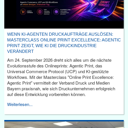
WENN KI-AGENTEN DRUCKAUFTRÄGE AUSLÖSEN:
MASTERCLASS ONLINE PRINT EXCELLENCE: AGENTIC
PRINT ZEIGT, WIE KI DIE DRUCKINDUSTRIE
VERÄNDERT
Am 24. September 2026 dreht sich alles um die nächste
Evolutionsstufe des Onlineprints: Agentic Print, das
Universal Commerce Protocol (UCP) und KI-gestützte
Workflows. Mit der Masterclass "Online Print Excellence:
Agentic Print" vermittelt der Verband Druck und Medien
Bayern praxisnah, wie sich Druckunternehmen erfolgreich
auf diese Entwicklung vorbereiten können.
Weiterlesen...