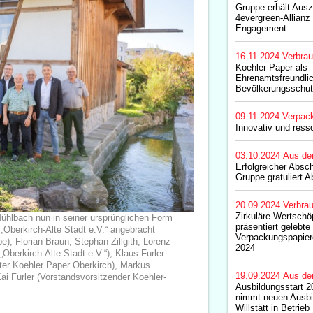
Gruppe erhält Aus
4evergreen-Allianz
Engagement
16.11.2024
Verbrau
Koehler Paper als
Ehrenamtsfreundlic
Bevölkerungsschut
09.11.2024
Verpac
Innovativ und res
03.10.2024
Aus de
Erfolgreicher Absc
Gruppe gratuliert 
20.09.2024
Verbrau
Zirkuläre Wertschö
Mühlbach nun in seiner ursprünglichen Form
präsentiert gelebte
„Oberkirch-Alte Stadt e.V.“ angebracht
Verpackungspapier
e), Florian Braun, Stephan Zillgith, Lorenz
2024
Oberkirch-Alte Stadt e.V.“), Klaus Furler
iter Koehler Paper Oberkirch), Markus
19.09.2024
Aus de
i Furler (Vorstandsvorsitzender Koehler-
Ausbildungsstart 2
nimmt neuen Ausbi
Willstätt in Betrieb