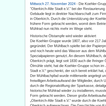
Mittwoch 27. November 2024
- Die Koehler-Grupp
"Oberkirch-Alte Stadt e.V." bei der Restaurierung
Gebäude liegt in direkter Nachbarschaft zum F
in Oberkirch. Durch die Unterstützung der Koehl
frühere Form gebracht werden, womit dem Betrie
Mühlrad nun nichts mehr im Wege steht.
Historische Ölstampfe wird wieder aktiviert
Die Koehler-Gruppe wurde 1807, also vor 217 Ja
gegründet. Der Mühlbach spielte bei der Papierpr
und noch heute wird das Wasser aus dem Mühlbac
Spezialpapieren genutzt. An diesem Mühlbach, de
Oberkirch prägt, liegt seit 1830 auch die Ihringe
Ölmühle steht, hat die Koehler-Gruppe schon im 
Stadt e.V.“ geschenkt, der sich bereit erklärt hat,
Der Mühlbachpfad wurde mittlerweile angelegt un
freiwilligen Arbeitsaufwand der Mitglieder, durch
durch die Regionalstiftung der Sparkasse, detail
historische Mühlrad wieder zu installieren, muss
Form gebracht werden. Dieser große Arbeitsaufwa
„Oberkirch-Alte Stadt e.V.“ wurde durch die Koehle
Oberkirch aufgewachsen. Die Geschichte von Koehl