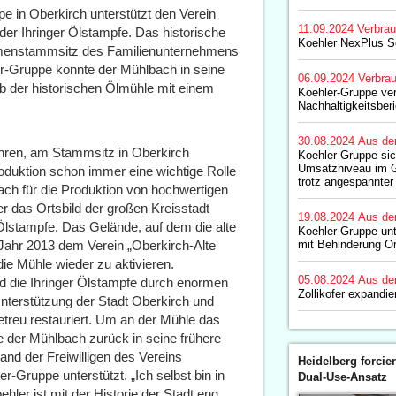
e in Oberkirch unterstützt den Verein
11.09.2024
Verbrau
 der Ihringer Ölstampfe. Das historische
Koehler NexPlus 
irmenstammsitz des Familienunternehmens
er-Gruppe konnte der Mühlbach in seine
06.09.2024
Verbrau
b der historischen Ölmühle mit einem
Koehler-Gruppe verö
Nachhaltigkeitsberi
30.08.2024
Aus de
hren, am Stammsitz in Oberkirch
Koehler-Gruppe sic
Umsatzniveau im G
oduktion schon immer eine wichtige Rolle
trotz angespannter
h für die Produktion von hochwertigen
r das Ortsbild der großen Kreisstadt
19.08.2024
Aus de
r Ölstampfe. Das Gelände, auf dem die alte
Koehler-Gruppe unt
Jahr 2013 dem Verein „Oberkirch-Alte
mit Behinderung Or
 die Mühle wieder zu aktivieren.
05.08.2024
Aus de
d die Ihringer Ölstampfe durch enormen
Zollikofer expandie
 Unterstützung der Stadt Oberkirch und
getreu restauriert. Um an der Mühle das
te der Mühlbach zurück in seine frühere
nd der Freiwilligen des Vereins
Heidelberg forcier
r-Gruppe unterstützt. „Ich selbst bin in
Dual-Use-Ansatz
er ist mit der Historie der Stadt eng