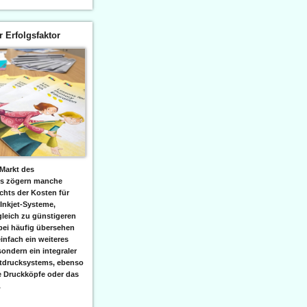
er Erfolgsfaktor
Markt des
ks zögern manche
hts der Kosten für
 Inkjet-Systeme,
leich zu günstigeren
bei häufig übersehen
einfach ein weiteres
sondern ein integraler
etdrucksystems, ebenso
e Druckköpfe oder das
.