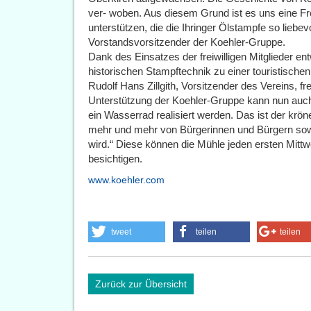
ver- woben. Aus diesem Grund ist es uns eine Fr
unterstützen, die die Ihringer Ölstampfe so liebevol
Vorstandsvorsitzender der Koehler-Gruppe.
Dank des Einsatzes der freiwilligen Mitglieder ent
historischen Stampftechnik zu einer touristische
Rudolf Hans Zillgith, Vorsitzender des Vereins, f
Unterstützung der Koehler-Gruppe kann nun auch 
ein Wasserrad realisiert werden. Das ist der krö
mehr und mehr von Bürgerinnen und Bürgern sow
wird.“ Diese können die Mühle jeden ersten Mitt
besichtigen.
www.koehler.com
tweet
teilen
teilen
Zurück zur Übersicht