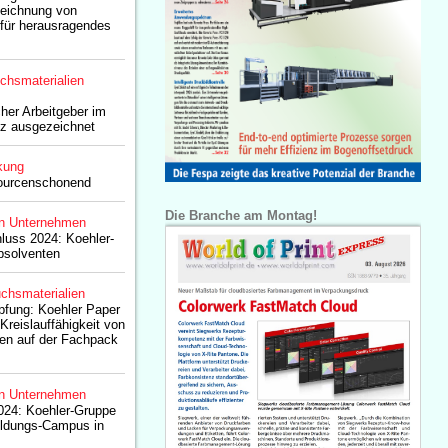
zeichnung von
 für herausragendes
chsmaterialien
her Arbeitgeber im
z ausgezeichnet
kung
sourcenschonend
Die Branche am Montag!
n Unternehmen
hluss 2024: Koehler-
Absolventen
chsmaterialien
pfung: Koehler Paper
 Kreislauffähigkeit von
en auf der Fachpack
n Unternehmen
024: Koehler-Gruppe
ldungs-Campus in