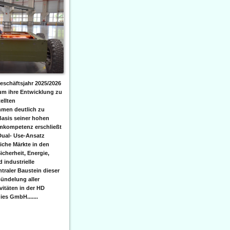
eschäftsjahr 2025/2026
 um ihre Entwicklung zu
ellten
men deutlich zu
Basis seiner hohen
emkompetenz erschließt
Dual- Use-Ansatz
iche Märkte in den
icherheit, Energie,
 industrielle
raler Baustein dieser
ündelung aller
itäten in der HD
es GmbH.......