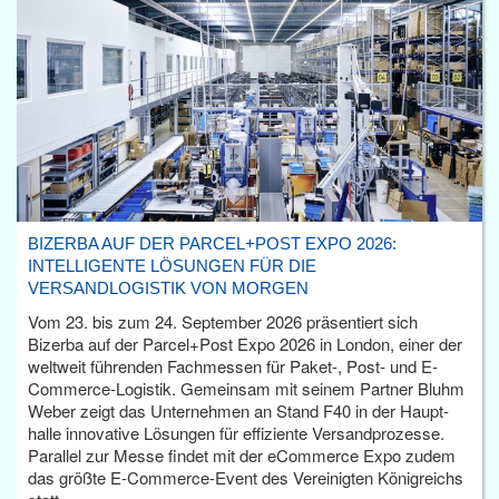
BIZERBA AUF DER PARCEL+POST EXPO 2026:
INTELLIGENTE LÖSUNGEN FÜR DIE
VERSANDLOGISTIK VON MORGEN
Vom 23. bis zum 24. September 2026 präsentiert sich
Bizerba auf der Parcel+Post Expo 2026 in London, einer der
weltweit führenden Fachmessen für Paket-, Post- und E-
Commerce-Logistik. Gemeinsam mit seinem Partner Bluhm
Weber zeigt das Unternehmen an Stand F40 in der Haupt­
halle innovative Lösungen für effiziente Versandprozesse.
Parallel zur Messe findet mit der eCommerce Expo zudem
das größte E-Commerce-Event des Vereinigten Königreichs