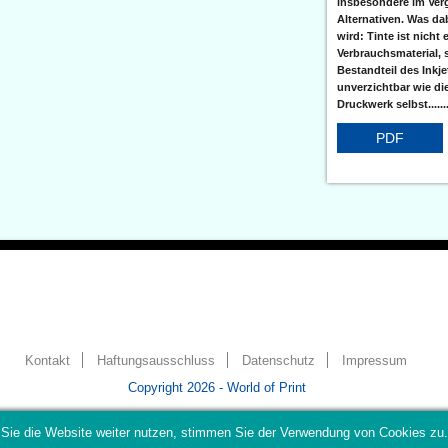
insbesondere im Verg
Alternativen. Was da
wird: Tinte ist nicht 
Verbrauchsmaterial, 
Bestandteil des Inkj
unverzichtbar wie di
Druckwerk selbst......
PDF
Kontakt
Haftungsausschluss
Datenschutz
Impressum
Copyright 2026 - World of Print
Sie die Website weiter nutzen, stimmen Sie der Verwendung von Cookies zu