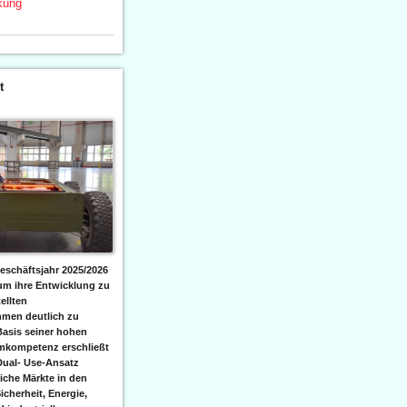
kung
!
t
eschäftsjahr 2025/2026
 um ihre Entwicklung zu
ellten
men deutlich zu
Basis seiner hohen
emkompetenz erschließt
Dual- Use-Ansatz
iche Märkte in den
icherheit, Energie,