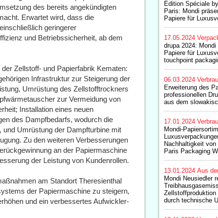
Édition Spéciale b
 Umsetzung des bereits angekündigten
Paris: Mondi präsen
acht. Erwartet wird, dass die
Papiere für Luxus
nschließlich geringerer
izienz und Betriebssicherheit, ab dem
17.05.2024
Verpac
drupa 2024: Mondi 
Papiere für Luxus
touchpoint packagi
der Zellstoff- und Papierfabrik Kematen:
örigen Infrastruktur zur Steigerung der
06.03.2024
Verbrau
Erweiterung des Pap
stung, Umrüstung des Zellstofftrockners
professionellen Dr
mpfwärmetauscher zur Vermeidung von
aus dem slowakis
eit; Installation eines neuen
en des Dampfbedarfs, wodurch die
17.01.2024
Verbrau
n, und Umrüstung der Dampfturbine mit
Mondi-Papiersortim
Luxusverpackungen
eugung. Zu den weiteren Verbesserungen
Nachhaltigkeit von
erückgewinnung an der Papiermaschine
Paris Packaging 
esserung der Leistung von Kundenrollen.
13.01.2024
Aus de
Mondi Neusiedler r
aßnahmen am Standort Theresienthal
Treibhausgasemiss
systems der Papiermaschine zu steigern,
Zellstoffproduktio
durch technische 
erhöhen und ein verbessertes Aufwickler-