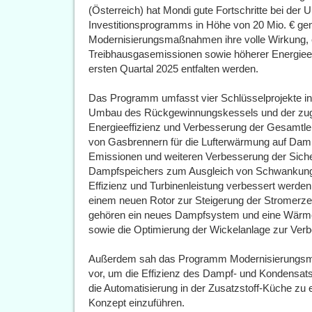
(Österreich) hat Mondi gute Fortschritte bei der
Investitionsprogramms in Höhe von 20 Mio. € gem
Modernisierungsmaßnahmen ihre volle Wirkung, ei
Treibhausgasemissionen sowie höherer Energieeff
ersten Quartal 2025 entfalten werden.
Das Programm umfasst vier Schlüsselprojekte in 
Umbau des Rückgewinnungskessels und der zugeh
Energieeffizienz und Verbesserung der Gesamtlei
von Gasbrennern für die Lufterwärmung auf Da
Emissionen und weiteren Verbesserung der Sicherh
Dampfspeichers zum Ausgleich von Schwankung
Effizienz und Turbinenleistung verbessert werde
einem neuen Rotor zur Steigerung der Stromerz
gehören ein neues Dampfsystem und eine Wärm
sowie die Optimierung der Wickelanlage zur Verb
Außerdem sah das Programm Modernisierungsm
vor, um die Effizienz des Dampf- und Kondensat
die Automatisierung in der Zusatzstoff-Küche zu 
Konzept einzuführen.