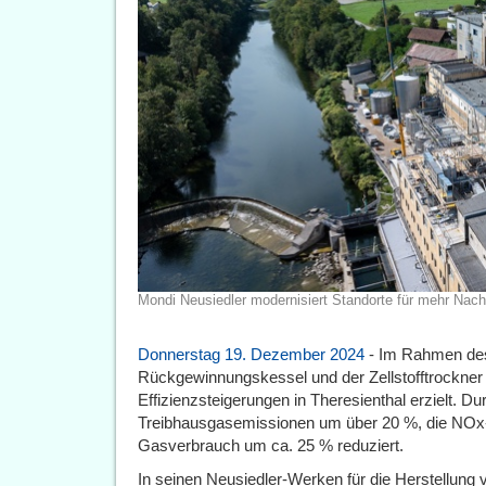
Mondi Neusiedler modernisiert Standorte für mehr Nachh
Donnerstag 19. Dezember 2024
- Im Rahmen des
Rückgewinnungskessel und der Zellstofftrockner
Effizienzsteigerungen in Theresienthal erzielt. 
Treibhausgasemissionen um über 20 %, die NOx
Gasverbrauch um ca. 25 % reduziert.
In seinen Neusiedler-Werken für die Herstellung