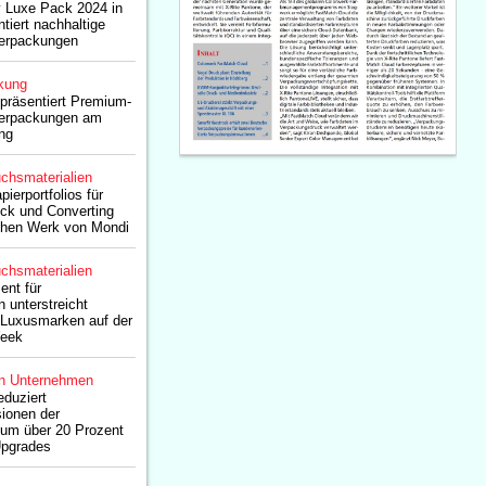
y Luxe Pack 2024 in
tiert nachhaltige
verpackungen
kung
präsentiert Premium-
verpackungen am
ng
chsmaterialien
ierportfolios für
uck und Converting
chen Werk von Mondi
chsmaterialien
ent für
 unterstreicht
 Luxusmarken auf der
Week
n Unternehmen
eduziert
ionen der
n um über 20 Prozent
Upgrades