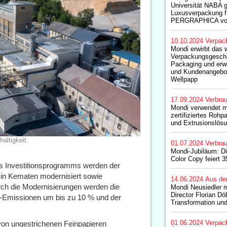
Universität NABA g
Luxusverpackung f
PERGRAPHICA vo
10.10.2024
Verpac
Mondi erwirbt das 
Verpackungsgesch
Packaging und erwe
und Kundenangebot
Wellpapp
17.09.2024
Verbrau
Mondi verwendet m
zertifiziertes Rohp
und Extrusionslös
altigkeit.
01.07.2024
Verbrau
Mondi-Jubiläum: Di
Color Copy feiert 3
 Investitionsprogramms werden der
 in Kematen modernisiert sowie
14.06.2024
Aus de
Durch die Modernisierungen werden die
Mondi Neusiedler 
Director Florian Dö
-Emissionen um bis zu 10 % und der
Transformation und
01.06.2024
Verpac
 von ungestrichenen Feinpapieren