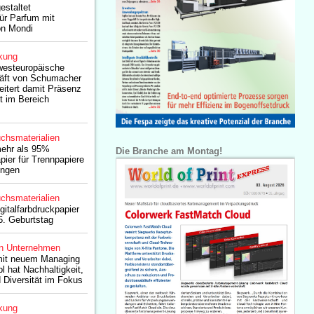
estaltet
ür Parfum mit
n Mondi
kung
westeuropäische
äft von Schumacher
itert damit Präsenz
 im Bereich
chsmaterialien
ehr als 95%
Die Branche am Montag!
apier für Trennpapiere
ungen
chsmaterialien
gitalfarbdruckpapier
5. Geburtstag
n Unternehmen
mit neuem Managing
bl hat Nachhaltigkeit,
 Diversität im Fokus
kung