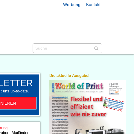
Werbung
Kontakt
Die aktuelle Ausgabe!
LETTER
t uns up-to-date.
NIEREN
kung
ration: Mailänder