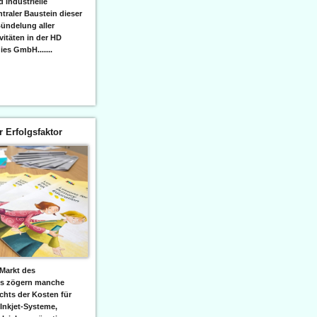
 industrielle
raler Baustein dieser
ündelung aller
itäten in der HD
es GmbH.......
er Erfolgsfaktor
Markt des
ks zögern manche
hts der Kosten für
 Inkjet-Systeme,