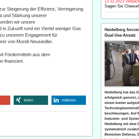
13.11.2023
Verpac
Sagen Sie Cheese
 zur Steigerung der Effizienz, Verringerung
ät und Stärkung unserer
erden wir unsere
in Zukunft rund ein Viertel weniger Gas
Heidelberg forcier
ag zu unserem Engagement für
Dual-Use-Ansatz
ührer von Mondi Neusiedler.
it Fördermitteln aus dem
 finanziert.
Heidelberg hat das G
erfolgreich genutzt,
teilen
mitteilen
einem breiter aufgest
Technologieunterneh
beschleunigen. Auf 
Industrie- und Syst
Heidelberg mit dem 
systematisch zusätzl
Bereichen Defense, S