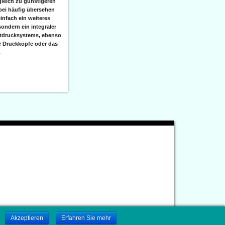
leich zu günstigeren
bei häufig übersehen
einfach ein weiteres
sondern ein integraler
etdrucksystems, ebenso
e Druckköpfe oder das
.
.
Akzeptieren
Erfahren Sie mehr