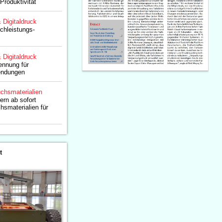
Produktivität
& Digitaldruck
chleistungs-
& Digitaldruck
ennung für
endungen
chsmaterialien
rn ab sofort
hsmaterialien für
t