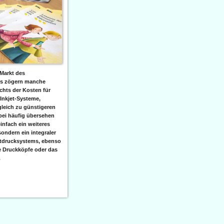
Markt des
ks zögern manche
hts der Kosten für
 Inkjet-Systeme,
leich zu günstigeren
bei häufig übersehen
einfach ein weiteres
sondern ein integraler
etdrucksystems, ebenso
e Druckköpfe oder das
.