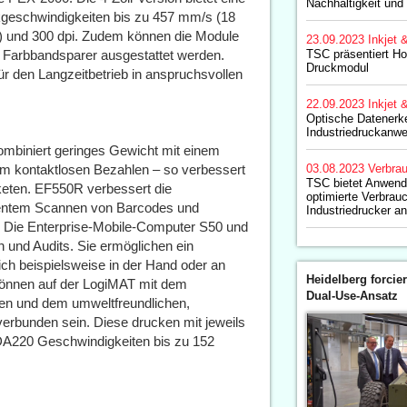
Nachhaltigkeit und 
geschwindigkeiten bis zu 457 mm/s (18
ps) und 300 dpi. Zudem können die Module
23.09.2023
Inkjet 
m Farbbandsparer ausgestattet werden.
TSC präsentiert Ho
Druckmodul
für den Langzeitbetrieb in anspruchsvollen
22.09.2023
Inkjet 
Optische Datenerk
Industriedruckanw
biniert geringes Gewicht mit einem
um kontaktlosen Bezahlen – so verbessert
03.08.2023
Verbrau
TSC bietet Anwende
keten. EF550R verbessert die
optimierte Verbrauc
izientem Scannen von Barcodes und
Industriedrucker an
fe. Die Enterprise-Mobile-Computer S50 und
n und Audits. Sie ermöglichen ein
ich beispielsweise in der Hand oder an
Heidelberg forcier
können auf der LogiMAT mit dem
Dual-Use-Ansatz
ren und dem umweltfreundlichen,
rbunden sein. Diese drucken mit jeweils
 DA220 Geschwindigkeiten bis zu 152