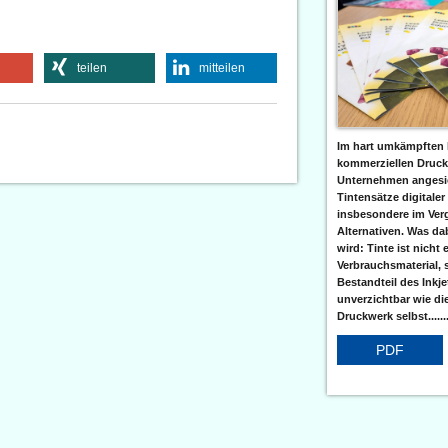
teilen
mitteilen
Im hart umkämpften 
kommerziellen Druc
Unternehmen angesic
Tintensätze digitaler
insbesondere im Verg
Alternativen. Was da
wird: Tinte ist nicht 
Verbrauchsmaterial, 
Bestandteil des Inkj
unverzichtbar wie di
Druckwerk selbst......
PDF