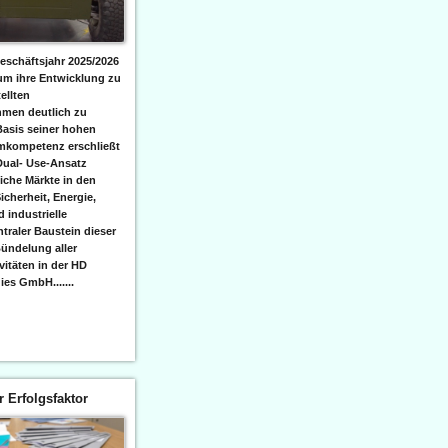
eschäftsjahr 2025/2026
 um ihre Entwicklung zu
ellten
men deutlich zu
Basis seiner hohen
emkompetenz erschließt
Dual- Use-Ansatz
iche Märkte in den
icherheit, Energie,
 industrielle
raler Baustein dieser
ündelung aller
itäten in der HD
es GmbH.......
er Erfolgsfaktor