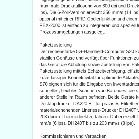
maximale Druckauflösung von 600 dpi und Druck
ips). Die 6-Zoll-Version erreicht 356 mm/s (14 i
optional mit einer RFID-Codierfunktion und eine
PEX-2000 ist einfach zu integrieren und speziell 
Prozessumgebungen ausgelegt.
Paketzustellung
Der rechenstarke 5G-Handheld-Computer S20 kom
stabilen Gehäuse und verfügt über Funktionen z
das Gerät die Abholung sowie Zustellung von Pa
Paketzustellung mittels Echtzeitverfolgung, eff
zuverlässiger Konnektivität für optimierte Abläu
S70 eignen sich für die Eingabe von Inventardate
schnelles, flexibles Scannen von Barcodes, die s
anderer Stelle im Raum befinden. Beide Geräte 
Desktopdrucker DA220 BT für präzises Etikettie
materialschonenden Linerless-Drucker DH240T ve
203 dpi im Thermodirektverfahren. Dabei erzielt
mm/s (6 ips), DH240T bis zu 203 mm/s (8 ips).
Kommissionieren und Verpacken