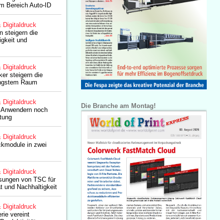
im Bereich Auto-ID
& Digitaldruck
n steigern die
igkeit und
& Digitaldruck
er steigern die
 engstem Raum
& Digitaldruck
Die Branche am Montag!
t Anwendern noch
tung
& Digitaldruck
ckmodule in zwei
& Digitaldruck
ösungen von TSC für
t und Nachhaltigkeit
& Digitaldruck
ie vereint