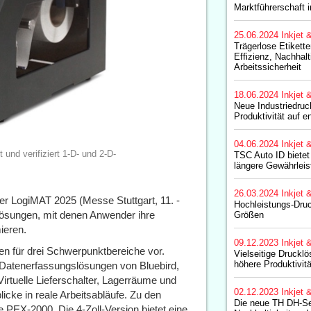
Marktführerschaft 
25.06.2024
Inkjet 
Trägerlose Etikette
Effizienz, Nachhalt
Arbeitssicherheit
18.06.2024
Inkjet 
Neue Industriedruck
Produktivität auf
04.06.2024
Inkjet 
und verifiziert 1-D- und 2-D-
TSC Auto ID biete
längere Gewährleis
26.03.2024
Inkjet 
er LogiMAT 2025 (Messe Stuttgart, 11. -
Hochleistungs-Dru
Lösungen, mit denen Anwender ihre
Größen
mieren.
09.12.2023
Inkjet 
en für drei Schwerpunktbereiche vor.
Vielseitige Druckl
höhere Produktivitä
Datenerfassungslösungen von Bluebird,
irtuelle Lieferschalter, Lagerräume und
02.12.2023
Inkjet 
cke in reale Arbeitsabläufe. Zu den
Die neue TH DH-Ser
 PEX-2000. Die 4-Zoll-Version bietet eine