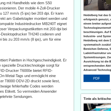
lung mit Handhelds wie dem S50
sionieren. Der mobile 4-Zoll-Drucker
u 127 mm/s (5 ips) bei 203 dpi. Er kann
Heidelberg hat das G
direkt am Gabelstapler montiert werden und
erfolgreich genutzt,
r kompakte Industriedrucker MB240T eignet
einem breiter aufgest
Technologieunterneh
rloser Verpackungsetiketten mit 203 dpi bei
beschleunigen. Auf 
gs-Desktopdrucker TH240 codieren und
Industrie- und Syst
 bis zu 203 mm/s (8 ips), um für eine
Heidelberg mit dem 
systematisch zusätzl
Bereichen Defense, S
Ladeinfrastruktur und
Systemlösungen. Zent
ttiert Paletten in Hochgeschwindigkeit. Er
Ausrichtung ist die B
e spezielle Drucktechnologie sorgt für
entsprechenden Aktiv
RFID-Drucker T6000e bietet RFID-
Advanced Technologi
 On-Metal-Tags und ermöglicht eine
PDF
ker T8000 ODV-2D druckt sowie liest,
. Etwaige fehlerhafte Codes werden
ues Etikett. So vermeiden Anwender
gelehnte Sendungen.
Tinte als kritisch