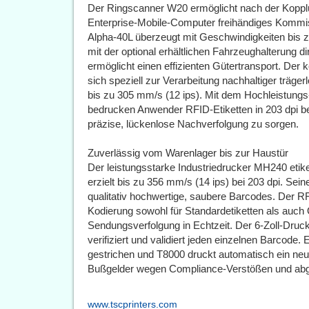
Der Ringscanner W20 ermöglicht nach der Kopp
Enterprise-Mobile-Computer freihändiges Kommis
Alpha-40L überzeugt mit Geschwindigkeiten bis z
mit der optional erhältlichen Fahrzeughalterung 
ermöglicht einen effizienten Gütertransport. De
sich speziell zur Verarbeitung nachhaltiger träge
bis zu 305 mm/s (12 ips). Mit dem Hochleistun
bedrucken Anwender RFID-Etiketten in 203 dpi bei
präzise, lückenlose Nachverfolgung zu sorgen.
Zuverlässig vom Warenlager bis zur Haustür
Der leistungsstarke Industriedrucker MH240 etike
erzielt bis zu 356 mm/s (14 ips) bei 203 dpi. Sein
qualitativ hochwertige, saubere Barcodes. Der 
Kodierung sowohl für Standardetiketten als auch
Sendungsverfolgung in Echtzeit. Der 6-Zoll-Druc
verifiziert und validiert jeden einzelnen Barcode
gestrichen und T8000 druckt automatisch ein ne
Bußgelder wegen Compliance-Verstößen und ab
www.tscprinters.com