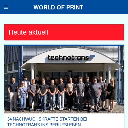
WORLD OF PRINT
Toggle
navigation
Heute aktuell
34 NACHWUCHSKRÄFTE STARTEN BEI
TECHNOTRANS INS BERUFSLEBEN