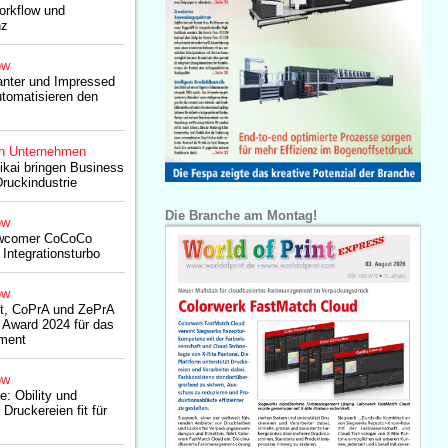
orkflow und
nz
ow
nter und Impressed
tomatisieren den
n Unternehmen
kai bringen Business
Druckindustrie
Die Branche am Montag!
ow
ewcomer CoCoCo
ntegrationsturbo
ow
nt, CoPrA und ZePrA
Award 2024 für das
ment
ow
 Obility und
ruckereien fit für