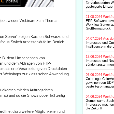
für verbesserten W
gesteigerte Effizie
21.08.2024
Workfl
 jetzt wieder Webinare zum Thema
ERP-Software adva
Workflow Server au
Großformatdruck
ion Server“ zeigen Karsten Schwarze und
04.07.2024
Aus de
focus Switch Arbeitsabläufe im Betrieb
Impressed und Omi
Intelligence in die 
13.06.2024
Workfl
e z.B. dem Umbenennen von
Impressed und N
ren und dem Abfragen von FTP-
zünden zusammen I
tomatisierte Verarbeitung von Druckdaten
er Webshops zur klassischen Anwendung
07.06.2024
Workfl
ColorLogic ColorA
gewinnen den EDP 
beste Farbmanage
uckdaten mit den Auftragsdaten
mat) und so die Showstopper frühzeitig
04.06.2024
Workfl
Gemeinsame Sache:
Impressed machen D
die Zukunft
röffnet dazu weitere Möglichkeiten und