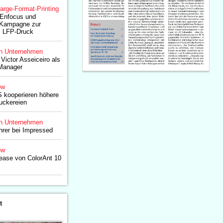
arge-Format-Printing
 Enfocus und
 Kampagne zur
m LFP-Druck
n Unternehmen
Victor Asseiceiro als
Manager
ow
 kooperieren höhere
ruckereien
n Unternehmen
hrer bei Impressed
ow
lease von ColorAnt 10
t