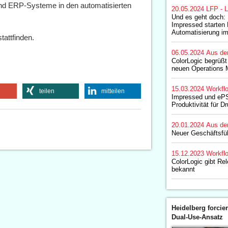
nd ERP-Systeme in den automatisierten
20.05.2024
LFP - L
Und es geht doch:
Impressed starten
Automatisierung i
tattfinden.
06.05.2024
Aus de
ColorLogic begrüßt 
neuen Operations 
15.03.2024
Workfl
teilen
mitteilen
Impressed und ePS
Produktivität für D
20.01.2024
Aus de
Neuer Geschäftsfü
15.12.2023
Workfl
ColorLogic gibt Re
bekannt
Heidelberg forcier
Dual-Use-Ansatz