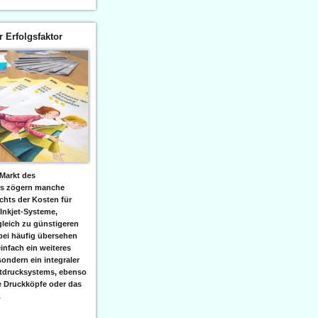
er Erfolgsfaktor
Markt des
ks zögern manche
hts der Kosten für
 Inkjet-Systeme,
leich zu günstigeren
bei häufig übersehen
einfach ein weiteres
sondern ein integraler
etdrucksystems, ebenso
e Druckköpfe oder das
.