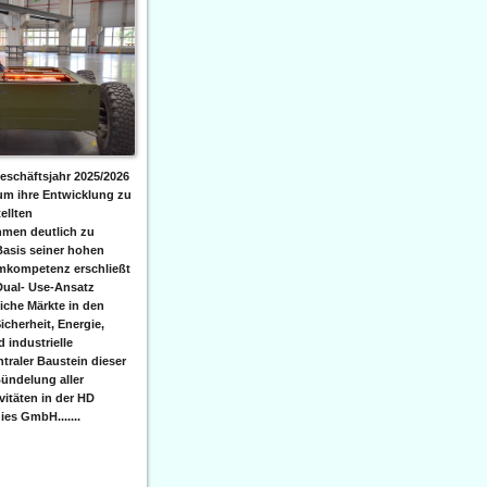
eschäftsjahr 2025/2026
 um ihre Entwicklung zu
ellten
men deutlich zu
Basis seiner hohen
emkompetenz erschließt
Dual- Use-Ansatz
iche Märkte in den
icherheit, Energie,
 industrielle
raler Baustein dieser
ündelung aller
itäten in der HD
es GmbH.......