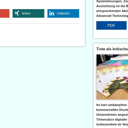
Systemlösungen. Zent
Ausrichtung ist die B
entsprechenden Aktiv
teilen
mitteilen
Advanced Technologi
PDF
Tinte als kritisch
Im hart umkämpften 
kommerziellen Druc
Unternehmen angesic
Tintensätze digitaler
insbesondere im Verg