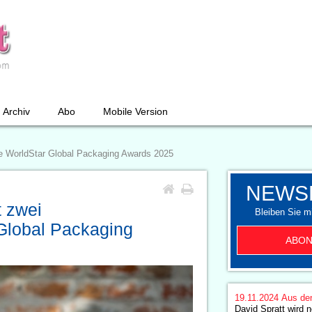
Archiv
Abo
Mobile Version
ige WorldStar Global Packaging Awards 2025
NEWS
t zwei
Bleiben Sie mi
 Global Packaging
ABON
19.11.2024
Aus de
David Spratt wird