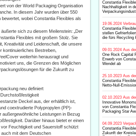
Constantia Flexible
ert von der World Packaging Organisation
Nachhaltigkeit in d
Verpackungsindust
ranche. In diesem Jahr wurden über 550
bewertet, wobei Constantia Flexibles als
19.06.2024
Verbrau
Constantia Flexibl
ßerte sich zu diesem Meilenstein: „Der
stellen Gefrierfolie
stantia Flexibles mit großem Stolz. Sie
die fürs Recycling 
t, Kreativität und Leidenschaft, die unsere
09.01.2024
Aus de
r kontinuierliches Bestreben,
One Rock Capital P
eelCover weiterhin herausragt und
Erwerb von Constan
otiviert uns, die Grenzen des Möglichen
Wendel ab
rpackungslösungen für die Zukunft zu
25.10.2023
Aus de
Constantia Flexible
Netto-Null-Emissio
rpackung neu definiert
Durchstoßfestigkeit
02.10.2023
Aus de
stanzte Deckel aus, der erhältlich ist,
Innovative Monoma
von Constantia Fle
und coextrudierte Polypropylen (PP)-
Packaging Star Aw
 er außergewöhnliche Leistungen in Bezug
ßfestigkeit. Darüber hinaus bietet er einen
04.09.2023
Verpac
vor Feuchtigkeit und Sauerstoff schützt
Constantia Flexible
e auch mit dem Deutschen
Zukunft der Kreisl