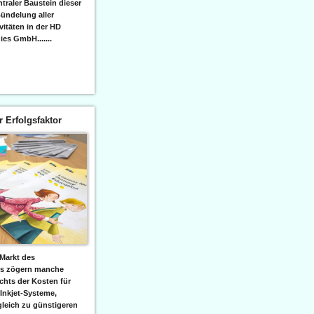
raler Baustein dieser
ündelung aller
itäten in der HD
es GmbH.......
er Erfolgsfaktor
Markt des
ks zögern manche
hts der Kosten für
 Inkjet-Systeme,
leich zu günstigeren