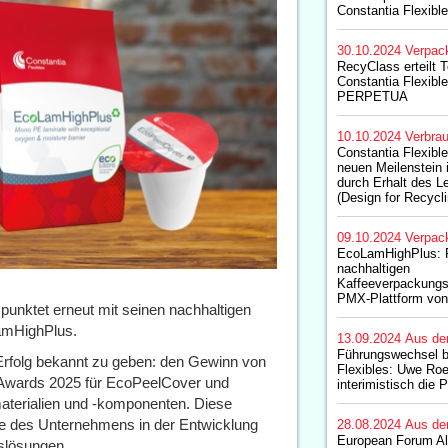
Constantia Flexibl
30.10.2024
Verpac
RecyClass erteilt 
Constantia Flexib
PERPETUA
10.10.2024
Verbrau
Constantia Flexible
neuen Meilenstein i
durch Erhalt des Le
(Design for Recycl
09.10.2024
Verpac
EcoLamHighPlus: F
nachhaltigen
Kaffeeverpackungs
PMX-Plattform vo
unktet erneut mit seinen nachhaltigen
amHighPlus.
13.09.2024
Aus de
Führungswechsel b
 Erfolg bekannt zu geben: den Gewinn von
Flexibles: Uwe Ro
 Awards 2025 für EcoPeelCover und
interimistisch die
terialien und -komponenten. Diese
le des Unternehmens in der Entwicklung
28.08.2024
Aus de
European Forum Al
gslösungen.