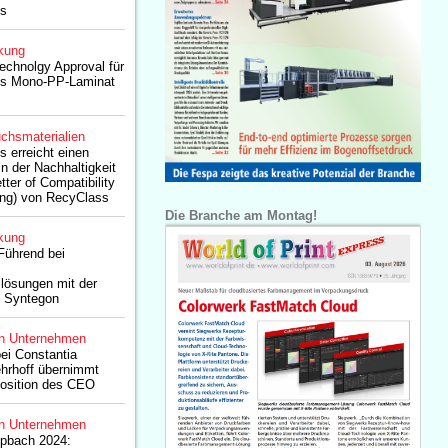
es
kung
Technolgy Approval für
les Mono-PP-Laminat
chsmaterialien
s erreicht einen
n der Nachhaltigkeit
tter of Compatibility
ing) von RecyClass
Die Branche am Montag!
kung
ührend bei
lösungen mit der
n Syntegon
n Unternehmen
ei Constantia
ehrhoff übernimmt
 Position des CEO
n Unternehmen
pbach 2024: