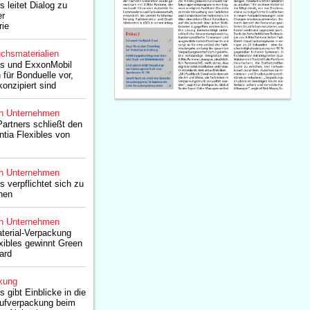
s leitet Dialog zu
er
rie
chsmaterialien
es und ExxonMobil
n für Bonduelle vor,
konzipiert sind
n Unternehmen
artners schließt den
tia Flexibles von
n Unternehmen
s verpflichtet sich zu
nen
n Unternehmen
terial-Verpackung
xibles gewinnt Green
ard
kung
s gibt Einblicke in die
aufverpackung beim