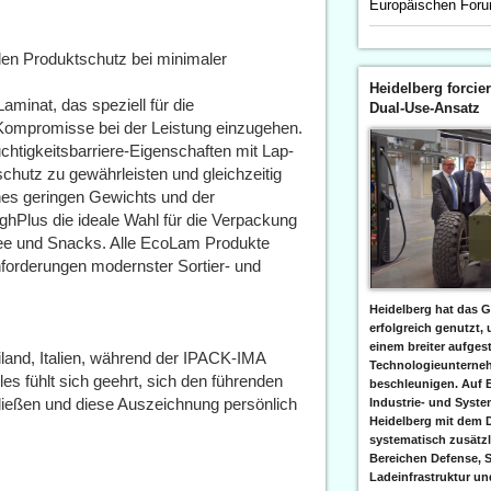
Europäischen For
en Produktschutz bei minimaler
Heidelberg forcier
minat, das speziell für die
Dual-Use-Ansatz
 Kompromisse bei der Leistung einzugehen.
chtigkeitsbarriere-Eigenschaften mit Lap-
schutz zu gewährleisten und gleichzeitig
ines geringen Gewichts und der
ighPlus die ideale Wahl für die Verpackung
fee und Snacks. Alle EcoLam Produkte
Anforderungen modernster Sortier- und
Heidelberg hat das G
erfolgreich genutzt,
einem breiter aufgest
iland, Italien, während der IPACK-IMA
Technologieunterneh
les fühlt sich geehrt, sich den führenden
beschleunigen. Auf 
ießen und diese Auszeichnung persönlich
Industrie- und Syst
Heidelberg mit dem 
systematisch zusätzl
Bereichen Defense, S
Ladeinfrastruktur und