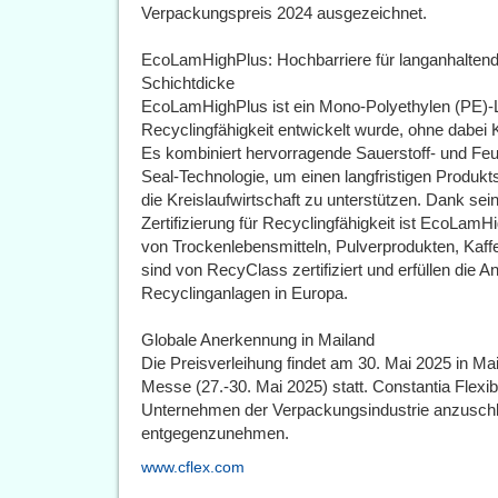
Verpackungspreis 2024 ausgezeichnet.
EcoLamHighPlus: Hochbarriere für langanhaltend
Schichtdicke
EcoLamHighPlus ist ein Mono-Polyethylen (PE)-La
Recyclingfähigkeit entwickelt wurde, ohne dabei
Es kombiniert hervorragende Sauerstoff- und Feu
Seal-Technologie, um einen langfristigen Produkt
die Kreislaufwirtschaft zu unterstützen. Dank se
Zertifizierung für Recyclingfähigkeit ist EcoLamH
von Trockenlebensmitteln, Pulverprodukten, Kaf
sind von RecyClass zertifiziert und erfüllen die 
Recyclinganlagen in Europa.
Globale Anerkennung in Mailand
Die Preisverleihung findet am 30. Mai 2025 in Ma
Messe (27.-30. Mai 2025) statt. Constantia Flexib
Unternehmen der Verpackungsindustrie anzuschl
entgegenzunehmen.
www.cflex.com