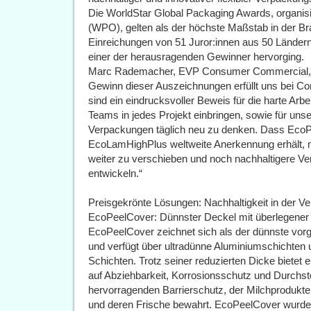
Die WorldStar Global Packaging Awards, organisi
(WPO), gelten als der höchste Maßstab in der B
Einreichungen von 51 Juror:innen aus 50 Ländern 
einer der herausragenden Gewinner hervorging.
Marc Rademacher, EVP Consumer Commercial, äu
Gewinn dieser Auszeichnungen erfüllt uns bei Con
sind ein eindrucksvoller Beweis für die harte Arbei
Teams in jedes Projekt einbringen, sowie für unse
Verpackungen täglich neu zu denken. Dass EcoP
EcoLamHighPlus weltweite Anerkennung erhält, m
weiter zu verschieben und noch nachhaltigere Ve
entwickeln.“
Preisgekrönte Lösungen: Nachhaltigkeit in der Ve
EcoPeelCover: Dünnster Deckel mit überlegener 
EcoPeelCover zeichnet sich als der dünnste vorge
und verfügt über ultradünne Aluminiumschichten 
Schichten. Trotz seiner reduzierten Dicke bietet
auf Abziehbarkeit, Korrosionsschutz und Durchsto
hervorragenden Barrierschutz, der Milchprodukte 
und deren Frische bewahrt. EcoPeelCover wurd