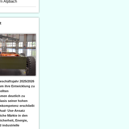
um Alpbach
t
eschäftsjahr 2025/2026
 um ihre Entwicklung zu
ellten
men deutlich zu
Basis seiner hohen
emkompetenz erschließt
Dual- Use-Ansatz
iche Märkte in den
icherheit, Energie,
 industrielle