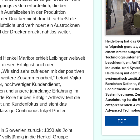
ungszyklen erforderlich, die bei
 Ausfallzeiten in der Produktion
 der Drucker nicht druckt, schließt die
uftdicht und verhindert ein Austrocknen
d der Drucker druckt nahtlos weiter.
Heidelberg hat das G
erfolgreich genutzt,
einem breiter aufgest
 Henkel Maribor erhielt Leibinger weltweit
Technologieunterneh
beschleunigen. Auf 
f diesen Erfolg ist auch der
Industrie- und Syst
 „Wir sind sehr zufrieden mit der positiven
Heidelberg mit dem 
 weitere Zusammenarbeit,“ betont Vojko
systematisch zusätzl
er, hochwertiger Kundendienst,
Bereichen Defense, S
Ladeinfrastruktur und
en und unsere jahrelange Erfahrung im
Systemlösungen. Zent
Rolle für den Erfolg.“ Adheziv teilt die
Ausrichtung ist die B
it und Kundenfokus und sieht das
entsprechenden Aktiv
ässige Continuous Inkjet Printer.
Advanced Technologi
PDF
 in Slowenien zurück: 1990 als Joint
vollständig in die Henkel-Gruppe