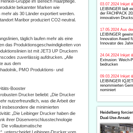
er Henkel-Gruppe im Bereich Haarpflege.
03.07.2024
Inkjet 
eprodukte bekannter Marken wie
LEIBINGER lädt ein
 mehr als 30 Länder exportiert werden.
der FACHPACK 202
innovativen Drucks
Standort Maribor produziert CO2-neutral.
17.05.2024
Aus de
LEIBINGER gewinn
slinien, täglich laufen mehr als eine
Innovation Award f
Innovator des Jahr
hen das Produktionsgeschwindigkeiten von
oduktionslinien ist mit JET3 UP Druckern
24.04.2024
Inkjet 
ionscodes zuverlässig aufdrucken. „Alle
Extrusion: Weich-
xte aus dem
bedrucken
Suhadolnik, PMO Produktions- und
09.03.2024
Inkjet 
LEIBINGER IQJET 
renommierten Germ
itäts-Booster
nominiert
 robusten Drucker beliebt: „Die Drucker
ehr nutzerfreundlich, was die Arbeit der
zt insbesondere die minimierten
Heidelberg forcier
vität: „Die Leibinger Drucker haben die
Dual-Use-Ansatz
 dank ihrer Düsenverschlusstechnologie
 Die vollautomatische
“, unterscheidet Leibinger-Drucker vom