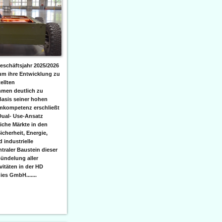
eschäftsjahr 2025/2026
 um ihre Entwicklung zu
ellten
men deutlich zu
Basis seiner hohen
emkompetenz erschließt
Dual- Use-Ansatz
iche Märkte in den
icherheit, Energie,
 industrielle
raler Baustein dieser
ündelung aller
itäten in der HD
es GmbH.......