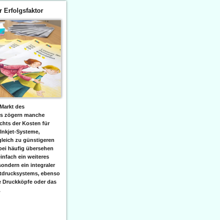
er Erfolgsfaktor
Markt des
ks zögern manche
hts der Kosten für
 Inkjet-Systeme,
leich zu günstigeren
bei häufig übersehen
einfach ein weiteres
sondern ein integraler
etdrucksystems, ebenso
e Druckköpfe oder das
.