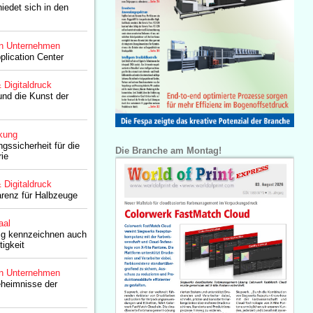
iedet sich in den
n Unternehmen
plication Center
& Digitaldruck
nd die Kunst der
kung
ssicherheit für die
Die Branche am Montag!
rie
& Digitaldruck
renz für Halbzeuge
aal
ig kennzeichnen auch
tigkeit
n Unternehmen
eheimnisse der