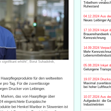
Tribelhorn verabsch
Ruhestand
04.12.2024
Aus de
Neues Leibinger Ap
17.10.2024
Inkjet 
Brauereihandwerk u
Kennzeichnung
14.09.2024
Verpac
Mehr Kennzeichnung
Lebensmittelindust
n signifikant erhöht“, Borut Suhadolnik,
05.08.2024
Inkjet 
Gelungene Transpa
n Haarpflegeprodukte für den weltweiten
19.07.2024
Drucks
 pro Tag. Für die zuverlässige
Maximal zuverläss
bei hoher Luftfeuch
rgen Drucker von Leibinger.
er Marken, das von Haarpflege über
10.07.2024
Aus de
Aufgedeckt: die G
024 eingerichtete Europäische
Industrietinten
dukte bei Henkel Maribor in Slowenien ist