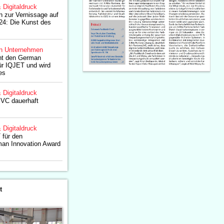
& Digitaldruck
 zur Vernissage auf
4: Die Kunst des
n Unternehmen
t den German
ür IQJET und wird
es
& Digitaldruck
PVC dauerhaft
& Digitaldruck
für den
an Innovation Award
t