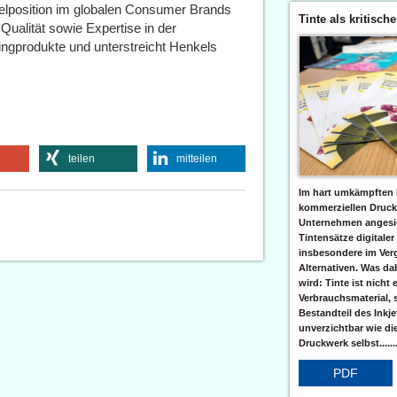
sselposition im globalen Consumer Brands
Tinte als kritisch
Qualität sowie Expertise in der
ingprodukte und unterstreicht Henkels
teilen
mitteilen
Im hart umkämpften 
kommerziellen Druc
Unternehmen angesic
Tintensätze digitaler
insbesondere im Verg
Alternativen. Was da
wird: Tinte ist nicht 
Verbrauchsmaterial, 
Bestandteil des Inkj
unverzichtbar wie di
Druckwerk selbst......
PDF