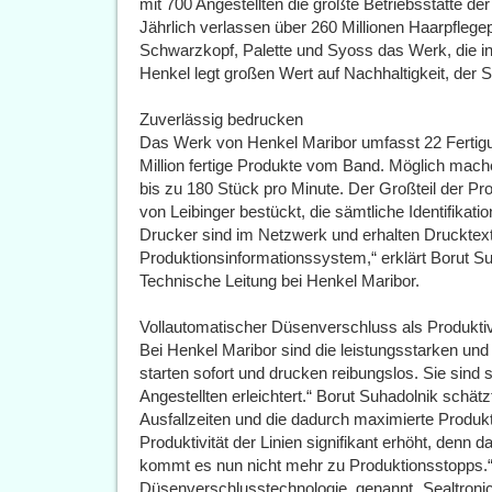
mit 700 Angestellten die größte Betriebsstätte d
Jährlich verlassen über 260 Millionen Haarpfleg
Schwarzkopf, Palette und Syoss das Werk, die in
Henkel legt großen Wert auf Nachhaltigkeit, der 
Zuverlässig bedrucken
Das Werk von Henkel Maribor umfasst 22 Fertigung
Million fertige Produkte vom Band. Möglich mac
bis zu 180 Stück pro Minute. Der Großteil der Pr
von Leibinger bestückt, die sämtliche Identifikat
Drucker sind im Netzwerk und erhalten Druckte
Produktionsinformationssystem,“ erklärt Borut 
Technische Leitung bei Henkel Maribor.
Vollautomatischer Düsenverschluss als Produktiv
Bei Henkel Maribor sind die leistungsstarken und
starten sofort und drucken reibungslos. Sie sind s
Angestellten erleichtert.“ Borut Suhadolnik schät
Ausfallzeiten und die dadurch maximierte Produkti
Produktivität der Linien signifikant erhöht, denn
kommt es nun nicht mehr zu Produktionsstopps.“
Düsenverschlusstechnologie, genannt „Sealtronic