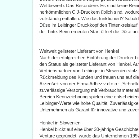
Wettbewerb. Das Besondere: Es sind keine Reinig
herkömmlichen CIJ-Druckern üblich sind, wodurch
vollständig entfallen. Wie das funktioniert? Sobald
Düse im Leibinger Druckkopf den Tintenkreislauf l
der Tinte. Beim erneuten Start öffnet die Düse un
Weltweit gelisteter Lieferant von Henkel
Nach der erfolgreichen Einführung der Drucker bei
den Status als gelisteter Lieferant von Henkel. Au
Vertriebspartner von Leibinger in Slowenien stolz:
Rückmeldung des Kunden und freuen uns auf die
Arzenšek von der Firma Adheziv d.o.o.: „Schnell
zuverlässige Versorgung mit Verbrauchsmateriali
Bereich Kennzeichnung spielen eine entscheidende 
Leibinger-Werte wie hohe Qualität, Zuverlässigke
Unternehmen als Garant für innovative und zuverl
Henkel in Slowenien
Henkel blickt auf eine über 30-jährige Geschichte
Venture gegründet, wurde das Unternehmen 1997 