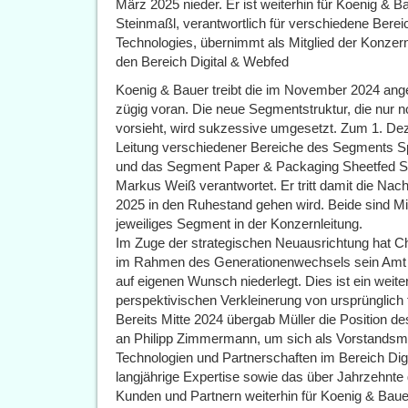
März 2025 nieder. Er ist weiterhin für Koenig & Ba
Steinmaßl, verantwortlich für verschiedene Ber
Technologies, übernimmt als Mitglied der Konzern
den Bereich Digital & Webfed
Koenig & Bauer treibt die im November 2024 ang
zügig voran. Die neue Segmentstruktur, die nur n
vorsieht, wird sukzessive umgesetzt. Zum 1. De
Leitung verschiedener Bereiche des Segments 
und das Segment Paper & Packaging Sheetfed Sy
Markus Weiß verantwortet. Er tritt damit die Na
2025 in den Ruhestand gehen wird. Beide sind Mit
jeweiliges Segment in der Konzernleitung.
Im Zuge der strategischen Neuausrichtung hat C
im Rahmen des Generationenwechsels sein Amt 
auf eigenen Wunsch niederlegt. Dies ist ein weite
perspektivischen Verkleinerung von ursprünglich f
Bereits Mitte 2024 übergab Müller die Position 
an Philipp Zimmermann, um sich als Vorstandsmit
Technologien und Partnerschaften im Bereich Dig
langjährige Expertise sowie das über Jahrzehnte
Kunden und Partnern weiterhin für Koenig & Baue