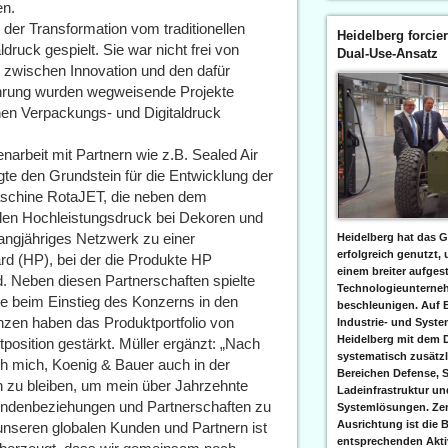
en.
 der Transformation vom traditionellen
Heidelberg forcier
ruck gespielt. Sie war nicht frei von
Dual-Use-Ansatz
 zwischen Innovation und den dafür
Führung wurden wegweisende Projekte
en Verpackungs- und Digitaldruck
rbeit mit Partnern wie z.B. Sealed Air
te den Grundstein für die Entwicklung der
kmaschine RotaJET, die neben dem
len Hochleistungsdruck bei Dekoren und
angjähriges Netzwerk zu einer
Heidelberg hat das G
erfolgreich genutzt,
rd (HP), bei der die Produkte HP
einem breiter aufgest
 Neben diesen Partnerschaften spielte
Technologieunterneh
le beim Einstieg des Konzerns in den
beschleunigen. Auf 
nzen haben das Produktportfolio von
Industrie- und Syst
Heidelberg mit dem 
position gestärkt. Müller ergänzt: „Nach
systematisch zusätzl
ich mich, Koenig & Bauer auch in der
Bereichen Defense, S
 zu bleiben, um mein über Jahrzehnte
Ladeinfrastruktur und
ndenbeziehungen und Partnerschaften zu
Systemlösungen. Zent
Ausrichtung ist die B
unseren globalen Kunden und Partnern ist
entsprechenden Aktiv