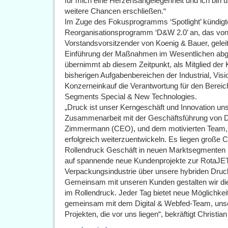
für mich eine Herzensangelegenheit und ich bin
weitere Chancen erschließen.“
Im Zuge des Fokusprogramms ‘Spotlight’ kündig
Reorganisationsprogramm ‘D&W 2.0’ an, das von
Vorstandsvorsitzender von Koenig & Bauer, gelei
Einführung der Maßnahmen im Wesentlichen abge
übernimmt ab diesem Zeitpunkt, als Mitglied der 
bisherigen Aufgabenbereichen der Industrial, Vis
Konzerneinkauf die Verantwortung für den Bereic
Segments Special & New Technologies.
„Druck ist unser Kerngeschäft und Innovation unse
Zusammenarbeit mit der Geschäftsführung von Di
Zimmermann (CEO), und dem motivierten Team, 
erfolgreich weiterzuentwickeln. Es liegen große 
Rollendruck Geschäft in neuen Marktsegmenten br
auf spannende neue Kundenprojekte zur RotaJET
Verpackungsindustrie über unsere hybriden Dru
Gemeinsam mit unseren Kunden gestalten wir di
im Rollendruck. Jeder Tag bietet neue Möglichke
gemeinsam mit dem Digital & Webfed-Team, un
Projekten, die vor uns liegen“, bekräftigt Christia