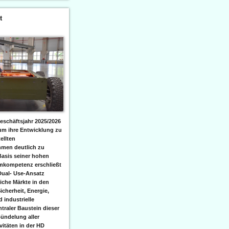
t
eschäftsjahr 2025/2026
 um ihre Entwicklung zu
ellten
men deutlich zu
Basis seiner hohen
emkompetenz erschließt
Dual- Use-Ansatz
iche Märkte in den
icherheit, Energie,
 industrielle
raler Baustein dieser
ündelung aller
itäten in der HD