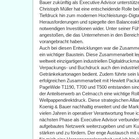
Bauer zukünftig als Executive Advisor unterstütz
Christoph Müller hat eine entscheidende Rolle bei
Tiefdruck hin zum modernen Hochleistungs-Digtald
Herausforderungen und spiegelte den Balanceakt
notwendigen Investitionen wider. Unter seiner 
angestoßen, die das Unternehmen in den Bereich
vorangebracht haben.
Auch bei diesen Entwicklungen war die Zusammena
ein wichtiger Baustein. Diese Zusammenarbeit leg
weltweit einzigartigen industriellen Digitaldruc
Verpackungs- und Buchdruck auch den industriel
Getränkekartonagen bedient. Zudem führte sein l
erfolgreichen Zusammenarbeit mit Hewlett Packa
PageWide T1190, T700 und T500 entstanden sind.
der Anteilserwerb an Celmacch eine wichtige Rol
Wellpappendirektdruck. Diese strategischen Allia
Koenig & Bauer nachhaltig erweitert und die Markt
vielen Jahren in operativer Verantwortung freue 
nächsten Phase als Executive Advisor verbunden
aufgebautes Netzwerk weiterzugeben und um Ku
stärken und zu fördern. Der enge Austausch mit 