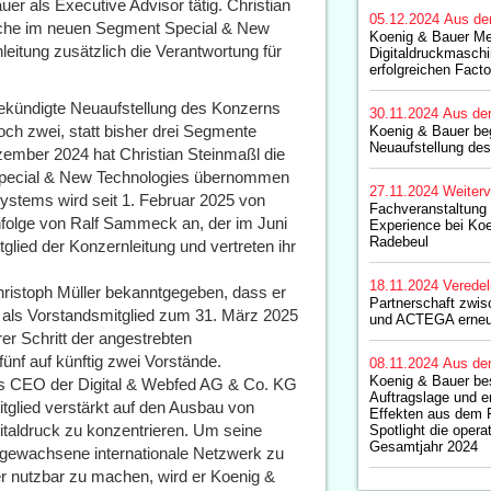
uer als Executive Advisor tätig. Christian
05.12.2024
Aus de
eiche im neuen Segment Special & New
Koenig & Bauer M
leitung zusätzlich die Verantwortung für
Digitaldruckmaschi
erfolgreichen Fact
ekündigte Neuaufstellung des Konzerns
30.11.2024
Aus de
och zwei, statt bisher drei Segmente
Koenig & Bauer beg
Neuaufstellung de
zember 2024 hat Christian Steinmaßl die
Special & New Technologies übernommen
27.11.2024
Weiterv
stems wird seit 1. Februar 2025 von
Fachveranstaltung 
chfolge von Ralf Sammeck an, der im Juni
Experience bei Koe
Radebeul
glied der Konzernleitung und vertreten ihr
18.11.2024
Verede
hristoph Müller bekanntgegeben, dass er
Partnerschaft zwi
als Vorstandsmitglied zum 31. März 2025
und ACTEGA erneut
rer Schritt der angestrebten
ünf auf künftig zwei Vorstände.
08.11.2024
Aus de
Koenig & Bauer bes
des CEO der Digital & Webfed AG & Co. KG
Auftragslage und e
glied verstärkt auf den Ausbau von
Effekten aus dem
italdruck zu konzentrieren. Um seine
Spotlight die opera
Gesamtjahr 2024
 gewachsene internationale Netzwerk zu
r nutzbar zu machen, wird er Koenig &