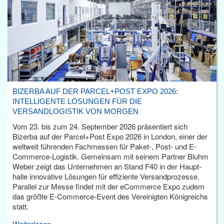
BIZERBA AUF DER PARCEL+POST EXPO 2026:
INTELLIGENTE LÖSUNGEN FÜR DIE
VERSANDLOGISTIK VON MORGEN
Vom 23. bis zum 24. September 2026 präsentiert sich
Bizerba auf der Parcel+Post Expo 2026 in London, einer der
weltweit führenden Fachmessen für Paket-, Post- und E-
Commerce-Logistik. Gemeinsam mit seinem Partner Bluhm
Weber zeigt das Unternehmen an Stand F40 in der Haupt­
halle innovative Lösungen für effiziente Versandprozesse.
Parallel zur Messe findet mit der eCommerce Expo zudem
das größte E-Commerce-Event des Vereinigten Königreichs
statt.
Weiterlesen...