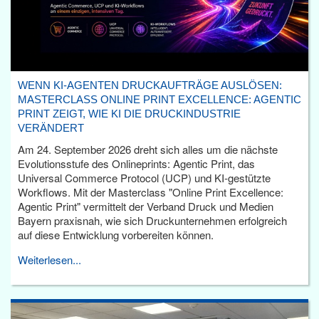
WENN KI-AGENTEN DRUCKAUFTRÄGE AUSLÖSEN:
MASTERCLASS ONLINE PRINT EXCELLENCE: AGENTIC
PRINT ZEIGT, WIE KI DIE DRUCKINDUSTRIE
VERÄNDERT
Am 24. September 2026 dreht sich alles um die nächste
Evolutionsstufe des Onlineprints: Agentic Print, das
Universal Commerce Protocol (UCP) und KI-gestützte
Workflows. Mit der Masterclass "Online Print Excellence:
Agentic Print" vermittelt der Verband Druck und Medien
Bayern praxisnah, wie sich Druckunternehmen erfolgreich
auf diese Entwicklung vorbereiten können.
Weiterlesen...