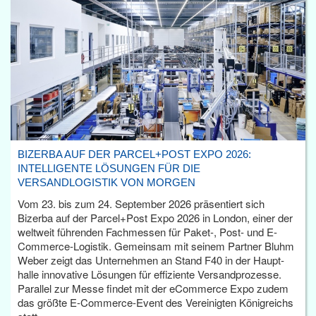
BIZERBA AUF DER PARCEL+POST EXPO 2026:
INTELLIGENTE LÖSUNGEN FÜR DIE
VERSANDLOGISTIK VON MORGEN
Vom 23. bis zum 24. September 2026 präsentiert sich
Bizerba auf der Parcel+Post Expo 2026 in London, einer der
weltweit führenden Fachmessen für Paket-, Post- und E-
Commerce-Logistik. Gemeinsam mit seinem Partner Bluhm
Weber zeigt das Unternehmen an Stand F40 in der Haupt­
halle innovative Lösungen für effiziente Versandprozesse.
Parallel zur Messe findet mit der eCommerce Expo zudem
das größte E-Commerce-Event des Vereinigten Königreichs