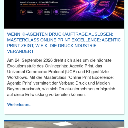
WENN KI-AGENTEN DRUCKAUFTRÄGE AUSLÖSEN:
MASTERCLASS ONLINE PRINT EXCELLENCE: AGENTIC
PRINT ZEIGT, WIE KI DIE DRUCKINDUSTRIE
VERÄNDERT
Am 24. September 2026 dreht sich alles um die nächste
Evolutionsstufe des Onlineprints: Agentic Print, das
Universal Commerce Protocol (UCP) und KI-gestützte
Workflows. Mit der Masterclass "Online Print Excellence:
Agentic Print" vermittelt der Verband Druck und Medien
Bayern praxisnah, wie sich Druckunternehmen erfolgreich
auf diese Entwicklung vorbereiten können.
Weiterlesen...