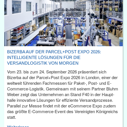
BIZERBA AUF DER PARCEL+POST EXPO 2026:
INTELLIGENTE LÖSUNGEN FÜR DIE
VERSANDLOGISTIK VON MORGEN
Vom 23. bis zum 24. September 2026 präsentiert sich
Bizerba auf der Parcel+Post Expo 2026 in London, einer der
weltweit führenden Fachmessen für Paket-, Post- und E-
Commerce-Logistik. Gemeinsam mit seinem Partner Bluhm
Weber zeigt das Unternehmen an Stand F40 in der Haupt­
halle innovative Lösungen für effiziente Versandprozesse.
Parallel zur Messe findet mit der eCommerce Expo zudem
das größte E-Commerce-Event des Vereinigten Königreichs
statt.
Weiterlesen...