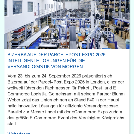
BIZERBA AUF DER PARCEL+POST EXPO 2026:
INTELLIGENTE LÖSUNGEN FÜR DIE
VERSANDLOGISTIK VON MORGEN
Vom 23. bis zum 24. September 2026 präsentiert sich
Bizerba auf der Parcel+Post Expo 2026 in London, einer der
weltweit führenden Fachmessen für Paket-, Post- und E-
Commerce-Logistik. Gemeinsam mit seinem Partner Bluhm
Weber zeigt das Unternehmen an Stand F40 in der Haupt­
halle innovative Lösungen für effiziente Versandprozesse.
Parallel zur Messe findet mit der eCommerce Expo zudem
das größte E-Commerce-Event des Vereinigten Königreichs
statt.
Weiterlesen...