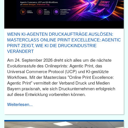
WENN KI-AGENTEN DRUCKAUFTRÄGE AUSLÖSEN:
MASTERCLASS ONLINE PRINT EXCELLENCE: AGENTIC
PRINT ZEIGT, WIE KI DIE DRUCKINDUSTRIE
VERÄNDERT
Am 24. September 2026 dreht sich alles um die nächste
Evolutionsstufe des Onlineprints: Agentic Print, das
Universal Commerce Protocol (UCP) und KI-gestützte
Workflows. Mit der Masterclass "Online Print Excellence:
Agentic Print" vermittelt der Verband Druck und Medien
Bayern praxisnah, wie sich Druckunternehmen erfolgreich
auf diese Entwicklung vorbereiten können.
Weiterlesen...