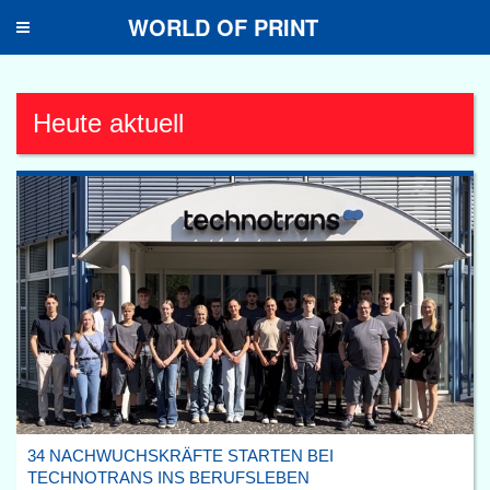
WORLD OF PRINT
Toggle
navigation
Heute aktuell
34 NACHWUCHSKRÄFTE STARTEN BEI
TECHNOTRANS INS BERUFSLEBEN