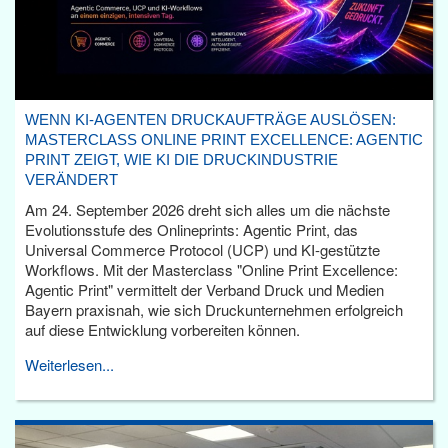
WENN KI-AGENTEN DRUCKAUFTRÄGE AUSLÖSEN:
MASTERCLASS ONLINE PRINT EXCELLENCE: AGENTIC
PRINT ZEIGT, WIE KI DIE DRUCKINDUSTRIE
VERÄNDERT
Am 24. September 2026 dreht sich alles um die nächste
Evolutionsstufe des Onlineprints: Agentic Print, das
Universal Commerce Protocol (UCP) und KI-gestützte
Workflows. Mit der Masterclass "Online Print Excellence:
Agentic Print" vermittelt der Verband Druck und Medien
Bayern praxisnah, wie sich Druckunternehmen erfolgreich
auf diese Entwicklung vorbereiten können.
Weiterlesen...