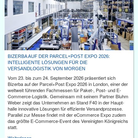
BIZERBA AUF DER PARCEL+POST EXPO 2026:
INTELLIGENTE LÖSUNGEN FÜR DIE
VERSANDLOGISTIK VON MORGEN
Vom 23. bis zum 24. September 2026 präsentiert sich
Bizerba auf der Parcel+Post Expo 2026 in London, einer der
weltweit führenden Fachmessen für Paket-, Post- und E-
Commerce-Logistik. Gemeinsam mit seinem Partner Bluhm
Weber zeigt das Unternehmen an Stand F40 in der Haupt­
halle innovative Lösungen für effiziente Versandprozesse.
Parallel zur Messe findet mit der eCommerce Expo zudem
das größte E-Commerce-Event des Vereinigten Königreichs
statt.
Weiterlesen...