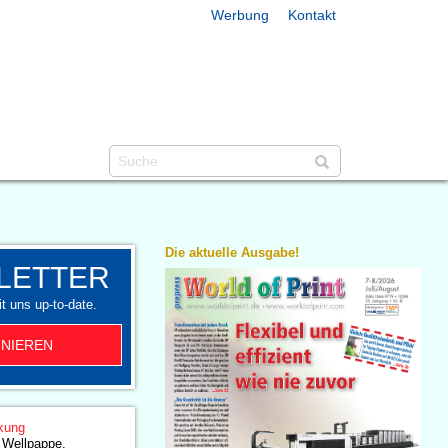
Werbung
Kontakt
Die aktuelle Ausgabe!
LETTER
t uns up-to-date.
NIEREN
kung
 Wellpappe,