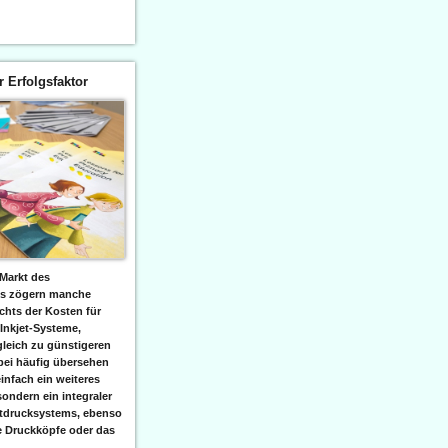
er Erfolgsfaktor
Markt des
ks zögern manche
hts der Kosten für
 Inkjet-Systeme,
leich zu günstigeren
bei häufig übersehen
einfach ein weiteres
sondern ein integraler
etdrucksystems, ebenso
e Druckköpfe oder das
.