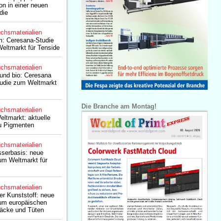
on in einer neuen
die
chsmaterialien
: Ceresana-Studie
ltmarkt für Tenside
chsmaterialien
und bio: Ceresana
tudie zum Weltmarkt
Die Branche am Montag!
chsmaterialien
eltmarkt: aktuelle
u Pigmenten
chsmaterialien
serbasis: neue
um Weltmarkt für
chsmaterialien
er Kunststoff: neue
um europäischen
Säcke und Tüten