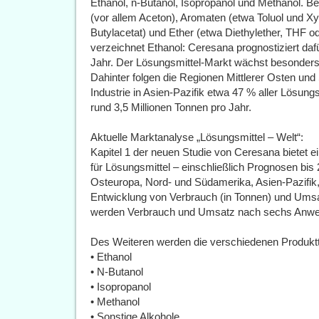
Ethanol, n-Butanol, Isopropanol und Methanol. 
(vor allem Aceton), Aromaten (etwa Toluol und Xyl
Butylacetat) und Ether (etwa Diethylether, THF 
verzeichnet Ethanol: Ceresana prognostiziert da
Jahr. Der Lösungsmittel-Markt wächst besonders 
Dahinter folgen die Regionen Mittlerer Osten und
Industrie in Asien-Pazifik etwa 47 % aller Lösungs
rund 3,5 Millionen Tonnen pro Jahr.
Aktuelle Marktanalyse „Lösungsmittel – Welt“:
Kapitel 1 der neuen Studie von Ceresana bietet
für Lösungsmittel – einschließlich Prognosen bis
Osteuropa, Nord- und Südamerika, Asien-Pazifik, M
Entwicklung von Verbrauch (in Tonnen) und Umsat
werden Verbrauch und Umsatz nach sechs Anwe
Des Weiteren werden die verschiedenen Produktt
• Ethanol
• N-Butanol
• Isopropanol
• Methanol
• Sonstige Alkohole