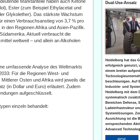
Bedeutende Marktanteile haben auch Ketone
Dual-Use-Ansatz
ol), Ester (zum Beispiel Ethylacetat und
oder Glykolether). Das stärkste Wachstum
für einen Verbrauchsanstieg von 3,7 % pro
in den Regionen Afrika und Asien-Pazifik.
 Südamerika. Aktuell verbraucht die
mittel weltweit – und allein an Alkoholen
Heidelberg hat das G
erfolgreich genutzt,
 eine umfassende Analyse des Weltmarkts
einem breiter aufgest
 2033: Für die Regionen West- und
Technologieunterneh
ittlerer Osten und Afrika wird jeweils die
beschleunigen. Auf 
z (in Dollar und Euro) erläutert. Zudem
Industrie- und Syst
Heidelberg mit dem 
ndungen aufgeschlüsselt.
systematisch zusätzl
Bereichen Defense, S
ypen einzeln behandelt:
Ladeinfrastruktur und
Systemlösungen. Zent
Ausrichtung ist die B
entsprechenden Aktiv
Advanced Technologi
PDF