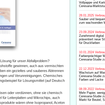
Vollpappe und Kart
Ceresana-Marktstu
28.01.2025
Verbrau
Sauber und bequem
zum wachsenden We
23.09.2024
Verbrau
Zunehmend digital 
präsentiert neue S
für Druckfarben
10.01.2024
Verbrau
Farbenprächtiger W
Ceresana-Studie z
 Lösung für unser Abfallproblem?
Rohstoffe gewinnen, auch aus vermischten
22.12.2023
Verbrau
uben ein gezieltes und sauberes Abtrennen
Wachstum auf Was
tungen und Verunreinigungen. Chemisches
Ceresana-Studie z
Farben und Lacke
ngsbeispiel für Lösungsmittel (auf Deutsch
08.09.2022
Verbrau
lösen oder verdünnen, ohne sie chemisch
Mehr Papier, wenig
Ceresana-Studie z
l für Leiterplatten und Mikrochips, auch
Markt für Beutel, 
agsprodukte wären ohne Isopropanol, Aceton