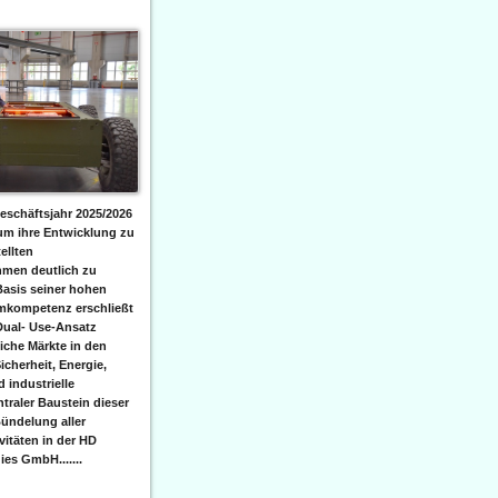
eschäftsjahr 2025/2026
 um ihre Entwicklung zu
ellten
men deutlich zu
Basis seiner hohen
emkompetenz erschließt
Dual- Use-Ansatz
iche Märkte in den
icherheit, Energie,
 industrielle
raler Baustein dieser
ündelung aller
itäten in der HD
es GmbH.......