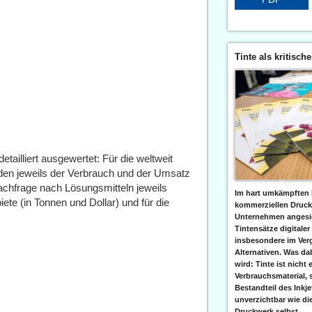
Tinte als kritisch
etailliert ausgewertet: Für die weltweit
den jeweils der Verbrauch und der Umsatz
achfrage nach Lösungsmitteln jeweils
Im hart umkämpften 
ete (in Tonnen und Dollar) und für die
kommerziellen Druc
Unternehmen angesic
Tintensätze digitaler
insbesondere im Verg
Alternativen. Was da
wird: Tinte ist nicht 
Verbrauchsmaterial, 
Bestandteil des Inkj
unverzichtbar wie di
Druckwerk selbst......