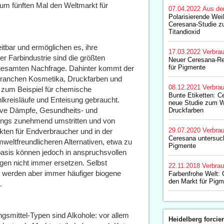
zum fünften Mal den Weltmarkt für
07.04.2022
Aus de
Polarisierende We
Ceresana-Studie z
Titandioxid
tbar und ermöglichen es, ihre
17.03.2022
Verbrau
r Farbindustrie sind die größten
Neuer Ceresana-Re
für Pigmente
 gesamten Nachfrage. Dahinter kommt der
 Branchen Kosmetika, Druckfarben und
08.12.2021
Verbrau
 zum Beispiel für chemische
Bunte Etiketten: Ce
lkreisläufe und Enteisung gebraucht.
neue Studie zum W
ive Dämpfe, Gesundheits- und
Druckfarben
ings zunehmend umstritten und von
29.07.2020
Verbrau
ten für Endverbraucher und in der
Ceresana untersuch
mweltfreundlicheren Alternativen, etwa zu
Pigmente
basis können jedoch in anspruchsvollen
en nicht immer ersetzen. Selbst
22.11.2018
Verbrau
 werden aber immer häufiger biogene
Farbenfrohe Welt: 
den Markt für Pig
.
smittel-Typen sind Alkohole: vor allem
Heidelberg forcier