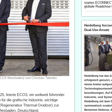
starten ECONNECT
globale Roadshow 
Heidelberg forcier
Dual-Use-Ansatz
Heidelberg hat das G
ECO3 Wiesbaden) und Christian Tebroke
erfolgreich genutzt,
einem breiter aufgest
Technologieunterneh
beschleunigen. Auf 
25, feierte ECO3, ein weltweit führender
Industrie- und Syst
ür die grafische Industrie, wichtige
Heidelberg mit dem 
Regenerative Thermal Oxidizer) zur
systematisch zusätzl
Wiesbaden, Deutschland.
Bereichen Defense, S