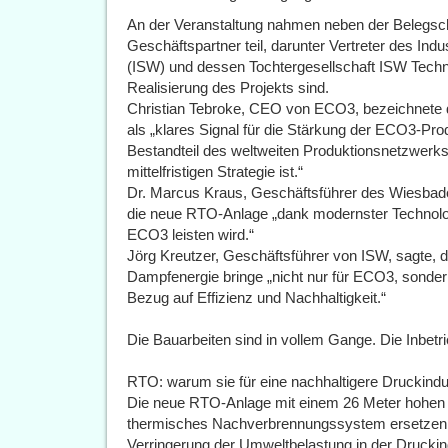
An der Veranstaltung nahmen neben der Belegs
Geschäftspartner teil, darunter Vertreter des Ind
(ISW) und dessen Tochtergesellschaft ISW Technik
Realisierung des Projekts sind.
Christian Tebroke, CEO von ECO3, bezeichnete di
als „klares Signal für die Stärkung der ECO3-Pro
Bestandteil des weltweiten Produktionsnetzwer
mittelfristigen Strategie ist.“
Dr. Marcus Kraus, Geschäftsführer des Wiesbad
die neue RTO-Anlage „dank modernster Technolog
ECO3 leisten wird.“
Jörg Kreutzer, Geschäftsführer von ISW, sagte, 
Dampfenergie bringe „nicht nur für ECO3, sondern
Bezug auf Effizienz und Nachhaltigkeit.“
Die Bauarbeiten sind in vollem Gange. Die Inbetr
RTO: warum sie für eine nachhaltigere Druckindust
Die neue RTO-Anlage mit einem 26 Meter hohen A
thermisches Nachverbrennungssystem ersetzen und
Verringerung der Umweltbelastung in der Druckin