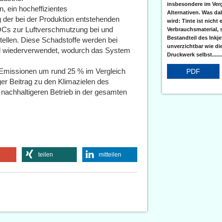
insbesondere im Verg
, ein hocheffizientes
Alternativen. Was da
g der bei der Produktion entstehenden
wird: Tinte ist nicht 
OCs zur Luftverschmutzung bei und
Verbrauchsmaterial, 
Bestandteil des Inkj
tellen. Diese Schadstoffe werden bei
unverzichtbar wie di
d wiederverwendet, wodurch das System
Druckwerk selbst......
₂-Emissionen um rund 25 % im Vergleich
PDF
ger Beitrag zu den Klimazielen des
nachhaltigeren Betrieb in der gesamten
teilen
mitteilen