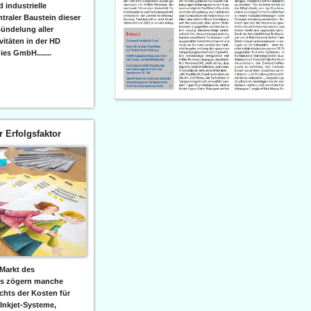
 industrielle
raler Baustein dieser
ündelung aller
itäten in der HD
es GmbH.......
er Erfolgsfaktor
Markt des
ks zögern manche
hts der Kosten für
 Inkjet-Systeme,