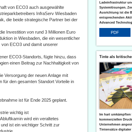
Ladeinfrastruktur und
chaft von ECO3 auch ausgewählte
Systemlösungen. Zent
Ausrichtung ist die B
ustrieparkbetreibers InfraServ Wiesbaden
entsprechenden Aktiv
, die beide strategische Partner bei der
Advanced Technologi
e Investition von rund 3 Millionen Euro
PDF
duktion in Wiesbaden, die ein wesentlicher
ks von ECO3 und damit unserer
ener ECO3-Standorts, fügte hinzu, dass
Tinte als kritisch
ien einen Beitrag zur Nachhaltigkeit von
die Versorgung der neuen Anlage mit
 für den gesamten Standort Vorteile in
iebnahme ist für Ende 2025 geplant.
rie wichtig ist
Im hart umkämpften 
bluftkamin wird ein veraltetes
kommerziellen Druc
 ist ein wichtiger Schritt zur
Unternehmen angesic
Tintensätze digitaler
dustrie.