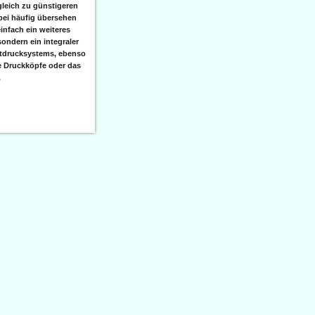
leich zu günstigeren
bei häufig übersehen
einfach ein weiteres
sondern ein integraler
etdrucksystems, ebenso
e Druckköpfe oder das
.