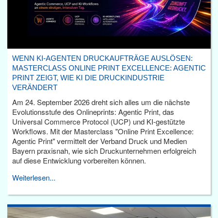
WENN KI-AGENTEN DRUCKAUFTRÄGE AUSLÖSEN:
MASTERCLASS ONLINE PRINT EXCELLENCE: AGENTIC
PRINT ZEIGT, WIE KI DIE DRUCKINDUSTRIE
VERÄNDERT
Am 24. September 2026 dreht sich alles um die nächste
Evolutionsstufe des Onlineprints: Agentic Print, das
Universal Commerce Protocol (UCP) und KI-gestützte
Workflows. Mit der Masterclass "Online Print Excellence:
Agentic Print" vermittelt der Verband Druck und Medien
Bayern praxisnah, wie sich Druckunternehmen erfolgreich
auf diese Entwicklung vorbereiten können.
Weiterlesen...