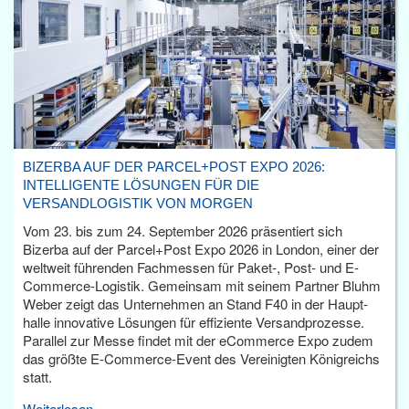
BIZERBA AUF DER PARCEL+POST EXPO 2026:
INTELLIGENTE LÖSUNGEN FÜR DIE
VERSANDLOGISTIK VON MORGEN
Vom 23. bis zum 24. September 2026 präsentiert sich
Bizerba auf der Parcel+Post Expo 2026 in London, einer der
weltweit führenden Fachmessen für Paket-, Post- und E-
Commerce-Logistik. Gemeinsam mit seinem Partner Bluhm
Weber zeigt das Unternehmen an Stand F40 in der Haupt­
halle innovative Lösungen für effiziente Versandprozesse.
Parallel zur Messe findet mit der eCommerce Expo zudem
das größte E-Commerce-Event des Vereinigten Königreichs
statt.
Weiterlesen...