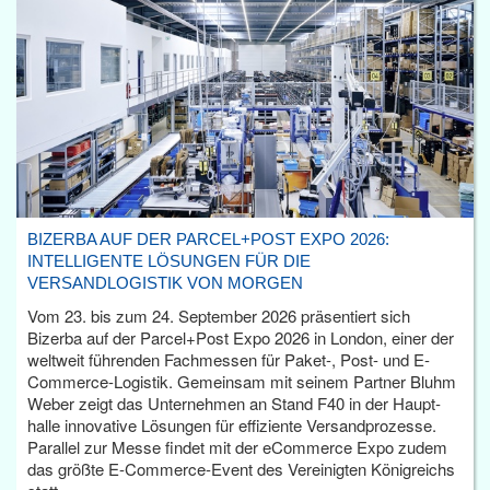
BIZERBA AUF DER PARCEL+POST EXPO 2026:
INTELLIGENTE LÖSUNGEN FÜR DIE
VERSANDLOGISTIK VON MORGEN
Vom 23. bis zum 24. September 2026 präsentiert sich
Bizerba auf der Parcel+Post Expo 2026 in London, einer der
weltweit führenden Fachmessen für Paket-, Post- und E-
Commerce-Logistik. Gemeinsam mit seinem Partner Bluhm
Weber zeigt das Unternehmen an Stand F40 in der Haupt­
halle innovative Lösungen für effiziente Versandprozesse.
Parallel zur Messe findet mit der eCommerce Expo zudem
das größte E-Commerce-Event des Vereinigten Königreichs