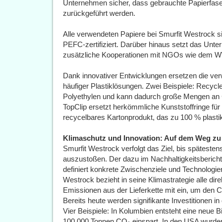
Unternehmen sicher, dass gebrauchte Papierfasern
zurückgeführt werden.
Alle verwendeten Papiere bei Smurfit Westrock 
PEFC-zertifiziert. Darüber hinaus setzt das Unte
zusätzliche Kooperationen mit NGOs wie dem 
Dank innovativer Entwicklungen ersetzen die v
häufiger Plastiklösungen. Zwei Beispiele: Recycle
Polyethylen und kann dadurch große Mengen an
TopClip ersetzt herkömmliche Kunststoffringe für
recycelbares Kartonprodukt, das zu 100 % plastikf
Klimaschutz und Innovation: Auf dem Weg zu
Smurfit Westrock verfolgt das Ziel, bis spätes
auszustoßen. Der dazu im Nachhaltigkeitsbericht 
definiert konkrete Zwischenziele und Technologien
Westrock bezieht in seine Klimastrategie alle dir
Emissionen aus der Lieferkette mit ein, um den
Bereits heute werden signifikante Investitionen in
Vier Beispiele: In Kolumbien entsteht eine neue 
100.000 Tonnen CO₂ einspart. In den USA wurd