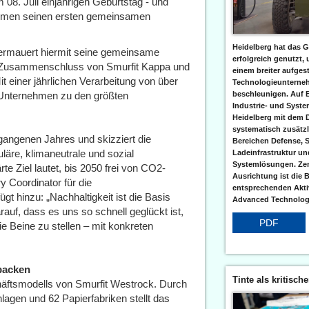
 08. Juli einjährigen Geburtstag - und
nehmen seinen ersten gemeinsamen
Heidelberg hat das G
ermauert hiermit seine gemeinsame
erfolgreich genutzt,
em Zusammenschluss von Smurfit Kappa und
einem breiter aufgest
 einer jährlichen Verarbeitung von über
Technologieunterneh
s Unternehmen zu den größten
beschleunigen. Auf 
Industrie- und Syst
Heidelberg mit dem 
systematisch zusätzl
rgangenen Jahres und skizziert die
Bereichen Defense, S
uläre, klimaneutrale und sozial
Ladeinfrastruktur und
Systemlösungen. Zent
te Ziel lautet, bis 2050 frei von CO2-
Ausrichtung ist die B
 Coordinator für die
entsprechenden Aktiv
ügt hinzu: „Nachhaltigkeit ist die Basis
Advanced Technologi
uf, dass es uns so schnell geglückt ist,
PDF
ie Beine zu stellen – mit konkreten
rpacken
Tinte als kritisch
chäftsmodells von Smurfit Westrock. Durch
lagen und 62 Papierfabriken stellt das