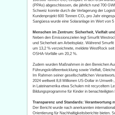
(PPAs) abgeschlossen, die jährlich rund 700 GWh 
Schweiz konnte durch die Verlagerung der Logisti
Kundenprojekt 600 Tonnen CO₂ pro Jahr eingesp
Sangüesa wurde eine Solaranlage im Wert von 5 
Menschen im Zentrum: Sicherheit, Vielfalt un
Neben den Emissionszielen legt Smurfit Westroc
und Sicherheit am Arbeitsplatz. Während Smurfit
um 13,2 % verzeichnete, meldete WestRock seit 
OSHA-Vorfälle um 20,2 %.
Zudem wurden Maßnahmen in den Bereichen Aus-
Führungskräfteentwicklung sowie Vielfalt, Gleich
Im Rahmen seiner gesellschaftlichen Verantwort
2024 weltweit 8,8 Millionen US-Dollar in Umwelt-
in Lateinamerika etwa Schulen mit recyceltem Le
Bildungsprogramme für Kinder in benachteiligten
Transparenz und Standards: Verantwortung 
Der Bericht wurde nach anerkannten internationale
Orientierung für Nachhaltigkeitsberichte bieten. 