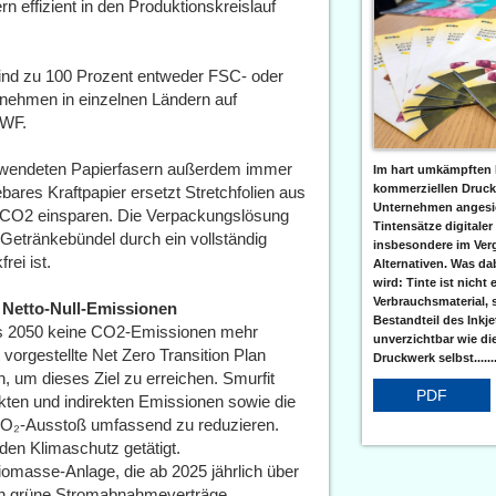
 effizient in den Produktionskreislauf
sind zu 100 Prozent entweder FSC- oder
rnehmen in einzelnen Ländern auf
WWF.
erwendeten Papierfasern außerdem immer
Im hart umkämpften 
kommerziellen Druc
bares Kraftpapier ersetzt Stretchfolien aus
Unternehmen angesic
 CO2 einsparen. Die Verpackungslösung
Tintensätze digitaler
 Getränkebündel durch ein vollständig
insbesondere im Verg
rei ist.
Alternativen. Was da
wird: Tinte ist nicht 
Verbrauchsmaterial, 
 Netto-Null-Emissionen
Bestandteil des Inkj
tens 2050 keine CO2-Emissionen mehr
unverzichtbar wie di
vorgestellte Net Zero Transition Plan
Druckwerk selbst......
, um dieses Ziel zu erreichen. Smurfit
PDF
ekten und indirekten Emissionen sowie die
 CO₂-Ausstoß umfassend zu reduzieren.
 den Klimaschutz getätigt.
Biomasse-Anlage, die ab 2025 jährlich über
en grüne Stromabnahmeverträge