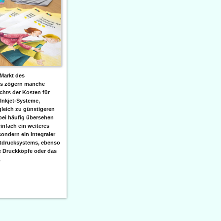
Markt des
ks zögern manche
hts der Kosten für
 Inkjet-Systeme,
leich zu günstigeren
bei häufig übersehen
einfach ein weiteres
sondern ein integraler
etdrucksystems, ebenso
e Druckköpfe oder das
.