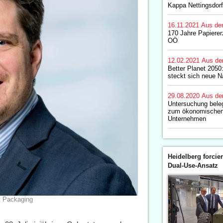
Kappa Nettingsdorf
16.11.2021
Aus de
170 Jahre Papiere
OÖ
12.02.2021
Aus de
Better Planet 2050
steckt sich neue Na
29.08.2020
Aus de
Untersuchung beleg
zum ökonomischen 
Unternehmen
Heidelberg forcier
Dual-Use-Ansatz
et Packaging