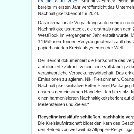
Freitag 18. Juli 2025
- Smurfit Westrock feierte am
bereits im ersten Jahr veröffentlicht das Unter
Nachhaltigkeitsbericht für 2024.
Das internationale Verpackungsunternehmen unt
Nachhaltigkeitsstrategie, die erstmals nach d
WestRock im vergangenen Jahr erstellt wurde. Mit
14 Millionen Tonnen Recyclingmaterial zählt da
papierbasierten Kreislaufsystemen der Welt.
Der Bericht dokumentiert die Fortschritte des ve
ambitionierte Zukunftsvision: eine vollständig zirk
verantwortliche Verpackungswirtschaft. Das erklär
Emissionen zu agieren. Niki Fleischmann, Country
Nachhaltigkeitsinitiative Better Planet Packaging f
unseres gemeinsamen Handelns. Ich bin stolz dara
einen harmonisierten Nachhaltigkeitsbericht auf d
Meilensteinen und Zielen.“
Recyclingkreisläufe schließen, nachhaltig ve
Die Kreislaufwirtschaft bildet den Kern des Ges
den Betrieb von weltweit 63 Altpapier-Recyclingan