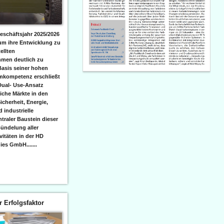
eschäftsjahr 2025/2026
 um ihre Entwicklung zu
ellten
men deutlich zu
Basis seiner hohen
emkompetenz erschließt
Dual- Use-Ansatz
iche Märkte in den
icherheit, Energie,
 industrielle
raler Baustein dieser
ündelung aller
itäten in der HD
es GmbH.......
er Erfolgsfaktor