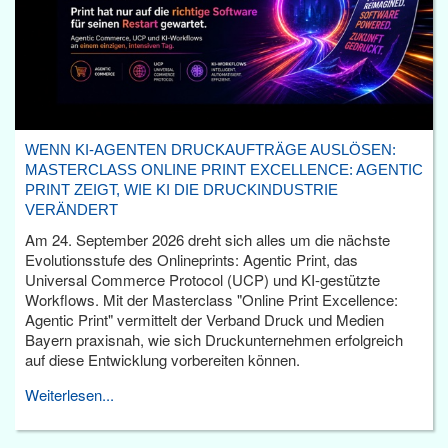
WENN KI-AGENTEN DRUCKAUFTRÄGE AUSLÖSEN:
MASTERCLASS ONLINE PRINT EXCELLENCE: AGENTIC
PRINT ZEIGT, WIE KI DIE DRUCKINDUSTRIE
VERÄNDERT
Am 24. September 2026 dreht sich alles um die nächste
Evolutionsstufe des Onlineprints: Agentic Print, das
Universal Commerce Protocol (UCP) und KI-gestützte
Workflows. Mit der Masterclass "Online Print Excellence:
Agentic Print" vermittelt der Verband Druck und Medien
Bayern praxisnah, wie sich Druckunternehmen erfolgreich
auf diese Entwicklung vorbereiten können.
Weiterlesen...