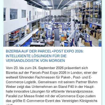
BIZERBA AUF DER PARCEL+POST EXPO 2026:
INTELLIGENTE LÖSUNGEN FÜR DIE
VERSANDLOGISTIK VON MORGEN
Vom 23. bis zum 24. September 2026 präsentiert sich
Bizerba auf der Parcel+Post Expo 2026 in London, einer der
weltweit führenden Fachmessen für Paket-, Post- und E-
Commerce-Logistik. Gemeinsam mit seinem Partner Bluhm
Weber zeigt das Unternehmen an Stand F40 in der Haupt­
halle innovative Lösungen für effiziente Versandprozesse.
Parallel zur Messe findet mit der eCommerce Expo zudem
das größte E-Commerce-Event des Vereinigten Königreichs