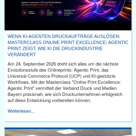
WENN KI-AGENTEN DRUCKAUFTRÄGE AUSLÖSEN:
MASTERCLASS ONLINE PRINT EXCELLENCE: AGENTIC
PRINT ZEIGT, WIE KI DIE DRUCKINDUSTRIE
VERÄNDERT
Am 24. September 2026 dreht sich alles um die nächste
Evolutionsstufe des Onlineprints: Agentic Print, das
Universal Commerce Protocol (UCP) und KI-gestützte
Workflows. Mit der Masterclass "Online Print Excellence:
Agentic Print" vermittelt der Verband Druck und Medien
Bayern praxisnah, wie sich Druckunternehmen erfolgreich
auf diese Entwicklung vorbereiten können.
Weiterlesen...