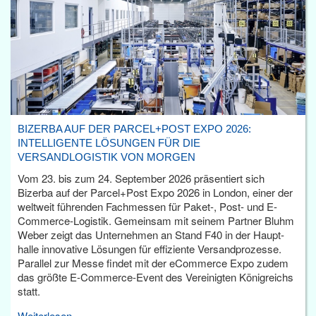
BIZERBA AUF DER PARCEL+POST EXPO 2026:
INTELLIGENTE LÖSUNGEN FÜR DIE
VERSANDLOGISTIK VON MORGEN
Vom 23. bis zum 24. September 2026 präsentiert sich
Bizerba auf der Parcel+Post Expo 2026 in London, einer der
weltweit führenden Fachmessen für Paket-, Post- und E-
Commerce-Logistik. Gemeinsam mit seinem Partner Bluhm
Weber zeigt das Unternehmen an Stand F40 in der Haupt­
halle innovative Lösungen für effiziente Versandprozesse.
Parallel zur Messe findet mit der eCommerce Expo zudem
das größte E-Commerce-Event des Vereinigten Königreichs
statt.
Weiterlesen...