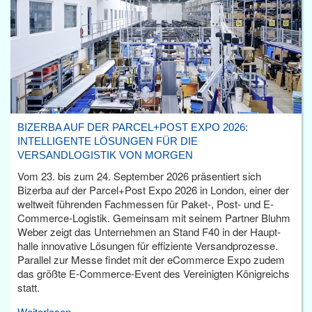
BIZERBA AUF DER PARCEL+POST EXPO 2026:
INTELLIGENTE LÖSUNGEN FÜR DIE
VERSANDLOGISTIK VON MORGEN
Vom 23. bis zum 24. September 2026 präsentiert sich
Bizerba auf der Parcel+Post Expo 2026 in London, einer der
weltweit führenden Fachmessen für Paket-, Post- und E-
Commerce-Logistik. Gemeinsam mit seinem Partner Bluhm
Weber zeigt das Unternehmen an Stand F40 in der Haupt­
halle innovative Lösungen für effiziente Versandprozesse.
Parallel zur Messe findet mit der eCommerce Expo zudem
das größte E-Commerce-Event des Vereinigten Königreichs
statt.
Weiterlesen...