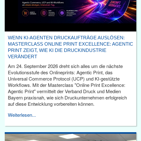
WENN KI-AGENTEN DRUCKAUFTRÄGE AUSLÖSEN:
MASTERCLASS ONLINE PRINT EXCELLENCE: AGENTIC
PRINT ZEIGT, WIE KI DIE DRUCKINDUSTRIE
VERÄNDERT
Am 24. September 2026 dreht sich alles um die nächste
Evolutionsstufe des Onlineprints: Agentic Print, das
Universal Commerce Protocol (UCP) und KI-gestützte
Workflows. Mit der Masterclass "Online Print Excellence:
Agentic Print" vermittelt der Verband Druck und Medien
Bayern praxisnah, wie sich Druckunternehmen erfolgreich
auf diese Entwicklung vorbereiten können.
Weiterlesen...