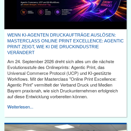
WENN KI-AGENTEN DRUCKAUFTRÄGE AUSLÖSEN:
MASTERCLASS ONLINE PRINT EXCELLENCE: AGENTIC
PRINT ZEIGT, WIE KI DIE DRUCKINDUSTRIE
VERÄNDERT
Am 24. September 2026 dreht sich alles um die nächste
Evolutionsstufe des Onlineprints: Agentic Print, das
Universal Commerce Protocol (UCP) und KI-gestützte
Workflows. Mit der Masterclass "Online Print Excellence:
Agentic Print" vermittelt der Verband Druck und Medien
Bayern praxisnah, wie sich Druckunternehmen erfolgreich
auf diese Entwicklung vorbereiten können.
Weiterlesen...