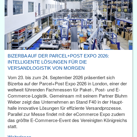
BIZERBA AUF DER PARCEL+POST EXPO 2026:
INTELLIGENTE LÖSUNGEN FÜR DIE
VERSANDLOGISTIK VON MORGEN
Vom 23. bis zum 24. September 2026 präsentiert sich
Bizerba auf der Parcel+Post Expo 2026 in London, einer der
weltweit führenden Fachmessen für Paket-, Post- und E-
Commerce-Logistik. Gemeinsam mit seinem Partner Bluhm
Weber zeigt das Unternehmen an Stand F40 in der Haupt­
halle innovative Lösungen für effiziente Versandprozesse.
Parallel zur Messe findet mit der eCommerce Expo zudem
das größte E-Commerce-Event des Vereinigten Königreichs
statt.
Weiterlesen...