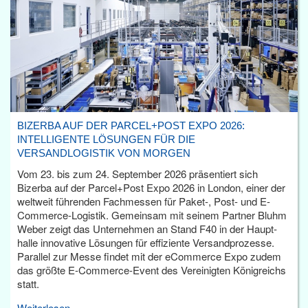
BIZERBA AUF DER PARCEL+POST EXPO 2026:
INTELLIGENTE LÖSUNGEN FÜR DIE
VERSANDLOGISTIK VON MORGEN
Vom 23. bis zum 24. September 2026 präsentiert sich
Bizerba auf der Parcel+Post Expo 2026 in London, einer der
weltweit führenden Fachmessen für Paket-, Post- und E-
Commerce-Logistik. Gemeinsam mit seinem Partner Bluhm
Weber zeigt das Unternehmen an Stand F40 in der Haupt­
halle innovative Lösungen für effiziente Versandprozesse.
Parallel zur Messe findet mit der eCommerce Expo zudem
das größte E-Commerce-Event des Vereinigten Königreichs
statt.
Weiterlesen...