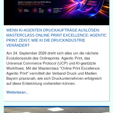
WENN KI-AGENTEN DRUCKAUFTRÄGE AUSLÖSEN:
MASTERCLASS ONLINE PRINT EXCELLENCE: AGENTIC
PRINT ZEIGT, WIE KI DIE DRUCKINDUSTRIE
VERÄNDERT
Am 24. September 2026 dreht sich alles um die nächste
Evolutionsstufe des Onlineprints: Agentic Print, das
Universal Commerce Protocol (UCP) und KI-gestützte
Workflows. Mit der Masterclass "Online Print Excellence:
Agentic Print" vermittelt der Verband Druck und Medien
Bayern praxisnah, wie sich Druckunternehmen erfolgreich
auf diese Entwicklung vorbereiten können.
Weiterlesen...