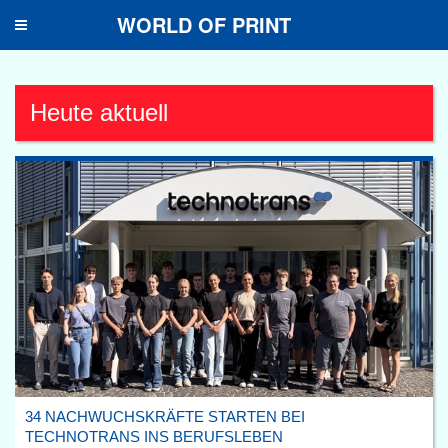
WORLD OF PRINT
Toggle
navigation
Heute aktuell
34 NACHWUCHSKRÄFTE STARTEN BEI
TECHNOTRANS INS BERUFSLEBEN