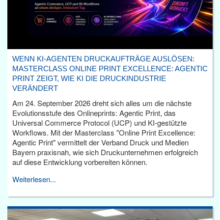
WENN KI-AGENTEN DRUCKAUFTRÄGE AUSLÖSEN:
MASTERCLASS ONLINE PRINT EXCELLENCE: AGENTIC
PRINT ZEIGT, WIE KI DIE DRUCKINDUSTRIE
VERÄNDERT
Am 24. September 2026 dreht sich alles um die nächste
Evolutionsstufe des Onlineprints: Agentic Print, das
Universal Commerce Protocol (UCP) und KI-gestützte
Workflows. Mit der Masterclass "Online Print Excellence:
Agentic Print" vermittelt der Verband Druck und Medien
Bayern praxisnah, wie sich Druckunternehmen erfolgreich
auf diese Entwicklung vorbereiten können.
Weiterlesen...