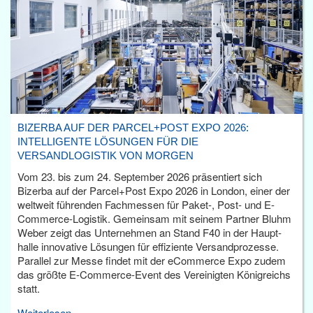
BIZERBA AUF DER PARCEL+POST EXPO 2026:
INTELLIGENTE LÖSUNGEN FÜR DIE
VERSANDLOGISTIK VON MORGEN
Vom 23. bis zum 24. September 2026 präsentiert sich
Bizerba auf der Parcel+Post Expo 2026 in London, einer der
weltweit führenden Fachmessen für Paket-, Post- und E-
Commerce-Logistik. Gemeinsam mit seinem Partner Bluhm
Weber zeigt das Unternehmen an Stand F40 in der Haupt­
halle innovative Lösungen für effiziente Versandprozesse.
Parallel zur Messe findet mit der eCommerce Expo zudem
das größte E-Commerce-Event des Vereinigten Königreichs
statt.
Weiterlesen...