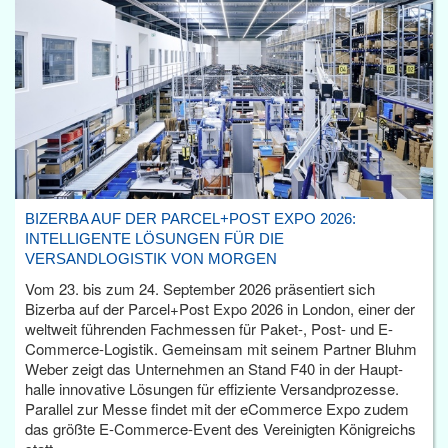
BIZERBA AUF DER PARCEL+POST EXPO 2026:
INTELLIGENTE LÖSUNGEN FÜR DIE
VERSANDLOGISTIK VON MORGEN
Vom 23. bis zum 24. September 2026 präsentiert sich
Bizerba auf der Parcel+Post Expo 2026 in London, einer der
weltweit führenden Fachmessen für Paket-, Post- und E-
Commerce-Logistik. Gemeinsam mit seinem Partner Bluhm
Weber zeigt das Unternehmen an Stand F40 in der Haupt­
halle innovative Lösungen für effiziente Versandprozesse.
Parallel zur Messe findet mit der eCommerce Expo zudem
das größte E-Commerce-Event des Vereinigten Königreichs