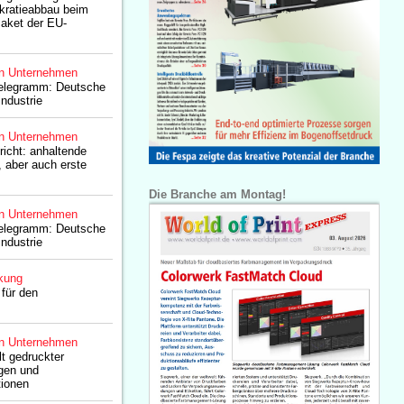
kratieabbau beim
aket der EU-
n Unternehmen
elegramm: Deutsche
ndustrie
n Unternehmen
cht: anhaltende
 aber auch erste
Die Branche am Montag!
n Unternehmen
elegramm: Deutsche
ndustrie
kung
für den
n Unternehmen
t gedruckter
gen und
tionen