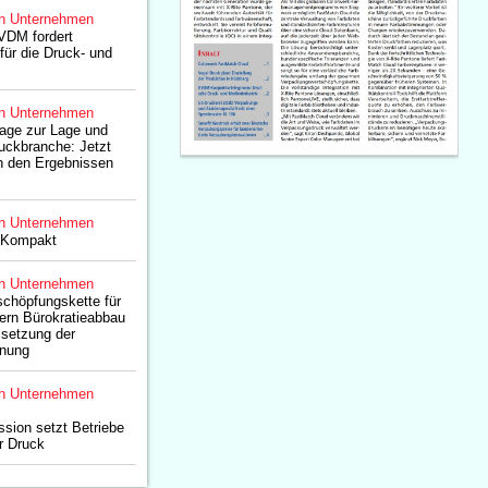
n Unternehmen
VDM fordert
für die Druck- und
n Unternehmen
rage zur Lage und
uckbranche: Jetzt
 den Ergebnissen
n Unternehmen
oKompakt
n Unternehmen
chöpfungskette für
ern Bürokratieabbau
setzung der
dnung
n Unternehmen
sion setzt Betriebe
r Druck