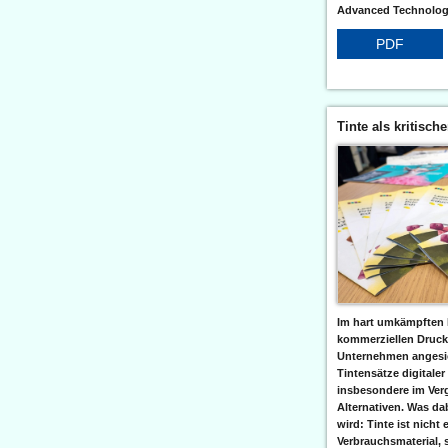
Advanced Technologi
PDF
Tinte als kritisch
Im hart umkämpften 
kommerziellen Druc
Unternehmen angesic
Tintensätze digitaler
insbesondere im Verg
Alternativen. Was da
wird: Tinte ist nicht 
Verbrauchsmaterial, 