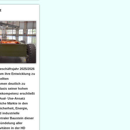
t
eschäftsjahr 2025/2026
 um ihre Entwicklung zu
ellten
men deutlich zu
Basis seiner hohen
emkompetenz erschließt
Dual- Use-Ansatz
iche Märkte in den
icherheit, Energie,
 industrielle
raler Baustein dieser
ündelung aller
itäten in der HD