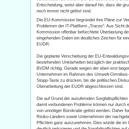
Entscheidung, weist aber darauf hin, dass die 
noch immer nicht gelöst sind.
Die EU-Kommission begründet ihre Pläne zur Ve
Problemen der IT-Plattform „Traces“. Aus Sicht 
Kommission offenbar befürchtete Überlastung de
eingehenden Daten ein deutliches Zeichen für ei
EUDR.
Die geplante Verschiebung der EU-Entwaldungsve
bestehenden Unklarheiten bezüglich der prakti
BVDM richtig. Gerade wegen der eben erst begon
Unternehmen im Rahmen des Umwelt-Omnibus-Pake
Stopp-Taste zu drücken, bis die politischen Disku
Überarbeitung der EUDR abgeschlossen sind.
Die auf Grund der ausufernden Sorgfaltspflicht
damit verbundenen Probleme können nur durch e
von unnötiger Bürokratie gelöst werden. Daher fo
Risiko-Ländern sowie Unternehmen der nachgela
Pflichten ganz auszunehmen. Dies würde die im
deutlich reduzieren und die Sorgfaltspflichten auf