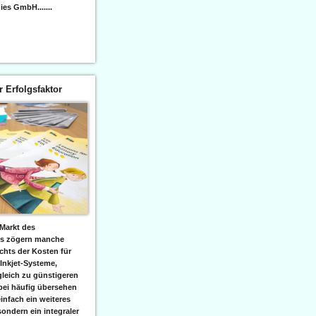
es GmbH.......
er Erfolgsfaktor
Markt des
ks zögern manche
hts der Kosten für
 Inkjet-Systeme,
leich zu günstigeren
bei häufig übersehen
einfach ein weiteres
sondern ein integraler