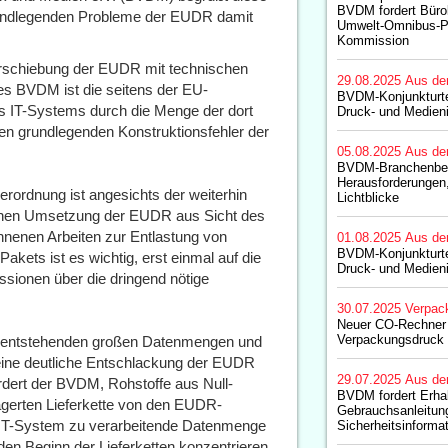
BVDM fordert Büro
grundlegenden Probleme der EUDR damit
Umwelt-Omnibus-P
Kommission
rschiebung der EUDR mit technischen
29.08.2025
Aus de
des BVDM ist die seitens der EU-
BVDM-Konjunkturt
s IT-Systems durch die Menge der dort
Druck- und Medieni
nen grundlegenden Konstruktionsfehler der
05.08.2025
Aus de
BVDM-Branchenberi
Herausforderungen,
rordnung ist angesichts der weiterhin
Lichtblicke
schen Umsetzung der EUDR aus Sicht des
nenen Arbeiten zur Entlastung von
01.08.2025
Aus de
BVDM-Konjunkturt
ts ist es wichtig, erst einmal auf die
Druck- und Medieni
ssionen über die dringend nötige
30.07.2025
Verpac
Neuer CO-Rechner 
Verpackungsdruck
en entstehenden großen Datenmengen und
ine deutliche Entschlackung der EUDR
29.07.2025
Aus de
rdert der BVDM, Rohstoffe aus Null-
BVDM fordert Erhal
gerten Lieferkette von den EUDR-
Gebrauchsanleitun
 IT-System zu verarbeitende Datenmenge
Sicherheitsinforma
 den Beginn der Lieferketten konzentrieren,