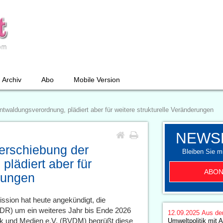
Archiv
Abo
Mobile Version
waldungsverordnung, plädiert aber für weitere strukturelle Veränderungen
NEWS
erschiebung der
Bleiben Sie mi
lädiert aber für
ABON
erungen
sion hat heute angekündigt, die
R) um ein weiteres Jahr bis Ende 2026
12.09.2025
Aus de
k und Medien e.V. (BVDM) begrüßt diese
Umweltpolitik mit 