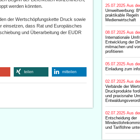
25.07.2025
Aus de
oppt werden könnten.
Umweltwerbung: B
praktikable Regeln 
en der Wertschöpfungskette Druck sowie
Medienwirtschaft
r einsetzen, dass Rat und Europäisches
rschiebung und Überarbeitung der EUDR
08.07.2025
Aus de
Internationale Umf
Entwicklung der Dr
mitmachen und von
profitieren
05.07.2025
Aus de
Einladung zum inf
teilen
mitteilen
02.07.2025
Aus de
Verbände der Werts
Druckprodukte ford
und praxisnahe Um
Entwaldungsveror
02.07.2025
Aus de
Entscheidung der
Mindestlohnkommis
und Tariflöhne unte