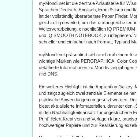
myMondi.net ist die zentrale Anlaufstelle für Wiss
Sprachen Deutsch, Englisch, Französisch und It
ist der vollständig überarbeitete Paper Finder. Mo
gleichzeitig erweitert, um das umfangreiche techn
Weiterverarbeitung, einschließlich IQ PRE
und IQ SMOOTH NOTEBOOK, zu integrieren. Nut
schneller und einfacher nach Format, Typ und Mark
myMondi.net präsentiert sich auch mit einem fri
wichtige Marken wie PERGRAPHICA, Color Copy
detaillierte Informationen zu Mondis langjähri
und DNS.
Ein weiteres Highlight ist die Application Gallery.
und zeigt zugleich zwei zentrale Elemente seiner
praktische Anwendungen umgesetzt werden. Der n
bietet aktualisierte Infomaterialien, darunter den
in den Nachhaltigkeitsansatz für ungestrichene 
Print“ liefert Kreativen und Verlagen klare, prax
hochwertiger Papiere und zur Realisierung exzel