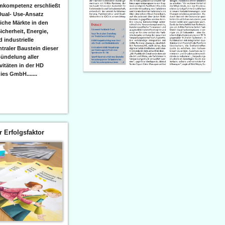
emkompetenz erschließt
Dual- Use-Ansatz
iche Märkte in den
icherheit, Energie,
 industrielle
raler Baustein dieser
ündelung aller
itäten in der HD
es GmbH.......
er Erfolgsfaktor