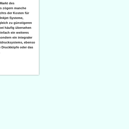
Markt des
ks zögern manche
hts der Kosten für
 Inkjet-Systeme,
leich zu günstigeren
bei häufig übersehen
einfach ein weiteres
sondern ein integraler
etdrucksystems, ebenso
e Druckköpfe oder das
.