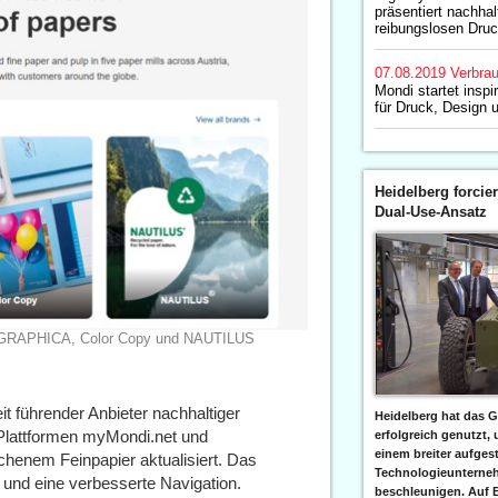
präsentiert nachhal
reibungslosen Dru
07.08.2019
Verbrau
Mondi startet insp
für Druck, Design 
Heidelberg forcier
Dual-Use-Ansatz
ERGRAPHICA, Color Copy und NAUTILUS
it führender Anbieter nachhaltiger
Heidelberg hat das G
-Plattformen myMondi.net und
erfolgreich genutzt,
einem breiter aufgest
henem Feinpapier aktualisiert. Das
Technologieunterneh
und eine verbesserte Navigation.
beschleunigen. Auf 