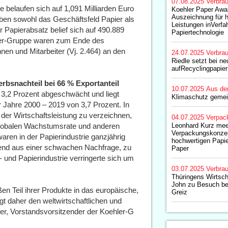
07.08.2025
Verbrau
 belaufen sich auf 1,091 Milliarden Euro
Koehler Paper Awa
Auszeichnung für 
haben sowohl das Geschäftsfeld Papier als
Leistungen inVerfa
 Papierabsatz belief sich auf 490.889
Papiertechnologie
hler-Gruppe waren zum Ende des
nen und Mitarbeiter (Vj. 2.464) an den
24.07.2025
Verbrau
Riedle setzt bei ne
aufRecyclingpapier
rbsnachteil bei 66 % Exportanteil
10.07.2025
Aus de
 3,2 Prozent abgeschwächt und liegt
Klimaschutz gemei
r Jahre 2000 – 2019 von 3,7 Prozent. In
der Wirtschaftsleistung zu verzeichnen,
04.07.2025
Verpac
 globalen Wachstumsrate und anderen
Leonhard Kurz mee
Verpackungskonzep
aren in der Papierindustrie ganzjährig
hochwertigen Papi
rend aus einer schwachen Nachfrage, zu
Paper
 und Papierindustrie verringerte sich um
03.07.2025
Verbrau
Thüringens Wirtsch
John zu Besuch bei
ßen Teil ihrer Produkte in das europäische,
Greiz
gt daher den weltwirtschaftlichen und
er, Vorstandsvorsitzender der Koehler-G