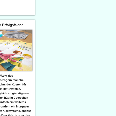
er Erfolgsfaktor
Markt des
ks zögern manche
hts der Kosten für
 Inkjet-Systeme,
leich zu günstigeren
bei häufig übersehen
einfach ein weiteres
sondern ein integraler
etdrucksystems, ebenso
e Druckköpfe oder das