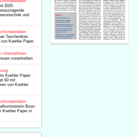
chsmaterialien
rd 2025:
herausragende
hrenstechnik und
chsmaterialien
uer Taschenlinie
 von Koehler Paper
n Unternehmen
nsam vorantreiben
kung
ts Koehler Paper:
t 60 mit
eren von Koehler
chsmaterialien
aftsministerin Boos-
 Koehler Paper in