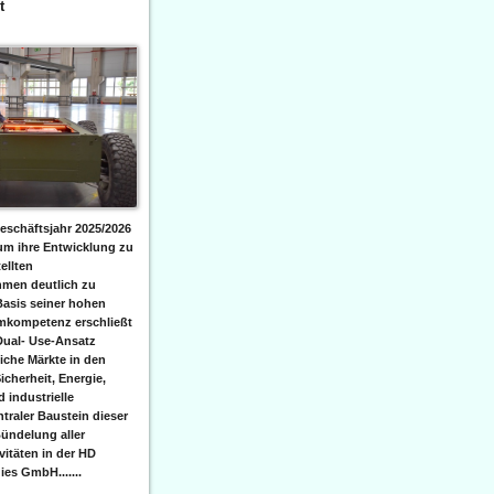
t
eschäftsjahr 2025/2026
 um ihre Entwicklung zu
ellten
men deutlich zu
Basis seiner hohen
emkompetenz erschließt
Dual- Use-Ansatz
iche Märkte in den
icherheit, Energie,
 industrielle
raler Baustein dieser
ündelung aller
itäten in der HD
es GmbH.......