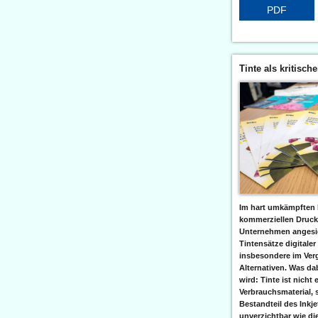
PDF
Tinte als kritisch
Im hart umkämpften 
kommerziellen Druc
Unternehmen angesic
Tintensätze digitaler
insbesondere im Verg
Alternativen. Was da
wird: Tinte ist nicht 
Verbrauchsmaterial, 
Bestandteil des Inkj
unverzichtbar wie di