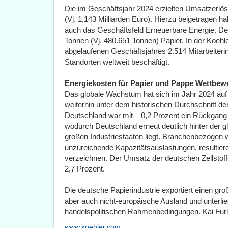
Die im Geschäftsjahr 2024 erzielten Umsatzerlöse
(Vj. 1,143 Milliarden Euro). Hierzu beigetragen 
auch das Geschäftsfeld Erneuerbare Energie. Der
Tonnen (Vj. 480.651 Tonnen) Papier. In der Koe
abgelaufenen Geschäftsjahres 2.514 Mitarbeiterin
Standorten weltweit beschäftigt.
Energiekosten für Papier und Pappe Wettbewe
Das globale Wachstum hat sich im Jahr 2024 auf
weiterhin unter dem historischen Durchschnitt de
Deutschland war mit – 0,2 Prozent ein Rückgang 
wodurch Deutschland erneut deutlich hinter der
großen Industriestaaten liegt. Branchenbezogen w
unzureichende Kapazitätsauslastungen, resultie
verzeichnen. Der Umsatz der deutschen Zellstoff-
2,7 Prozent.
Die deutsche Papierindustrie exportiert einen gro
aber auch nicht-europäische Ausland und unterlie
handelspolitischen Rahmenbedingungen. Kai Furl
www.koehler.com