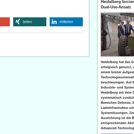
Heidelberg forcier
Dual-Use-Ansatz
teilen
mitteilen
Heidelberg hat das G
erfolgreich genutzt,
einem breiter aufgest
Technologieunterneh
beschleunigen. Auf 
Industrie- und Syst
Heidelberg mit dem 
systematisch zusätzl
Bereichen Defense, S
Ladeinfrastruktur und
Systemlösungen. Zent
Ausrichtung ist die B
entsprechenden Aktiv
Advanced Technologi