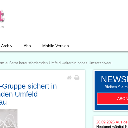
Archiv
Abo
Mobile Version
inem äußerst herausfordernden Umfeld weiterhin hohes Umsatzniveau
NEWS
-Gruppe sichert in
Bleiben Sie mi
nden Umfeld
ABON
au
26.09.2025
Aus de
Nectanet würdigt K