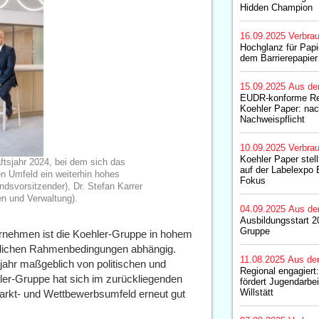
Hidden Champion
16.09.2025
Verbrau
Hochglanz für Pap
dem Barrierepapier
15.09.2025
Aus de
EUDR-konforme Rec
Koehler Paper: nac
Nachweispflicht
10.09.2025
Verbrau
Koehler Paper stel
ftsjahr 2024, bei dem sich das
auf der Labelexpo 
n Umfeld ein weiterhin hohes
Fokus
ndsvorsitzender), Dr. Stefan Karrer
n und Verwaltung).
04.09.2025
Aus de
Ausbildungsstart 2
Gruppe
ternehmen ist die Koehler-Gruppe in hohem
ftlichen Rahmenbedingungen abhängig.
11.08.2025
Aus de
ahr maßgeblich von politischen und
Regional engagiert
hler-Gruppe hat sich im zurückliegenden
fördert Jugendarbe
Willstätt
arkt- und Wettbewerbsumfeld erneut gut