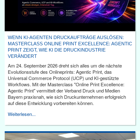
WENN KI-AGENTEN DRUCKAUFTRÄGE AUSLÖSEN:
MASTERCLASS ONLINE PRINT EXCELLENCE: AGENTIC
PRINT ZEIGT, WIE KI DIE DRUCKINDUSTRIE
VERÄNDERT
Am 24. September 2026 dreht sich alles um die nächste
Evolutionsstufe des Onlineprints: Agentic Print, das
Universal Commerce Protocol (UCP) und KI-gestützte
Workflows. Mit der Masterclass "Online Print Excellence:
Agentic Print" vermittelt der Verband Druck und Medien
Bayern praxisnah, wie sich Druckunternehmen erfolgreich
auf diese Entwicklung vorbereiten können.
Weiterlesen...