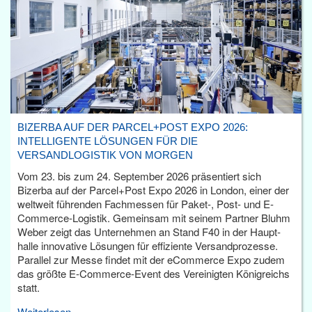
BIZERBA AUF DER PARCEL+POST EXPO 2026:
INTELLIGENTE LÖSUNGEN FÜR DIE
VERSANDLOGISTIK VON MORGEN
Vom 23. bis zum 24. September 2026 präsentiert sich
Bizerba auf der Parcel+Post Expo 2026 in London, einer der
weltweit führenden Fachmessen für Paket-, Post- und E-
Commerce-Logistik. Gemeinsam mit seinem Partner Bluhm
Weber zeigt das Unternehmen an Stand F40 in der Haupt­
halle innovative Lösungen für effiziente Versandprozesse.
Parallel zur Messe findet mit der eCommerce Expo zudem
das größte E-Commerce-Event des Vereinigten Königreichs
statt.
Weiterlesen...