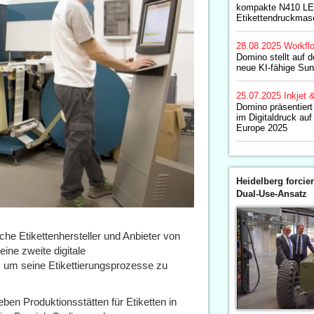
kompakte N410 LE
Etikettendruckmas
28.08.2025
Workfl
Domino stellt auf 
neue KI-fähige Sun
25.07.2025
Inkjet 
Domino präsentiert
im Digitaldruck au
Europe 2025
Heidelberg forcier
Dual-Use-Ansatz
ische Etikettenhersteller und Anbieter von
ine zweite digitale
 um seine Etikettierungsprozesse zu
ben Produktionsstätten für Etiketten in