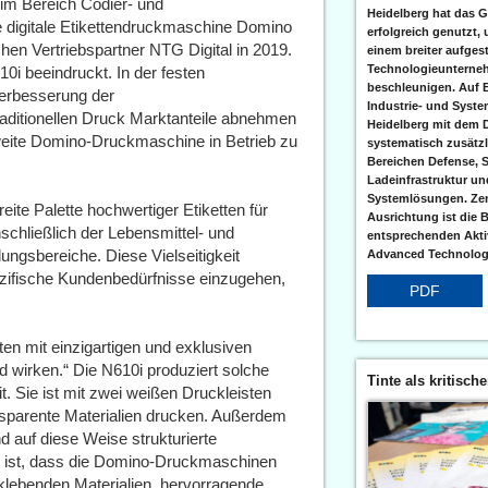
im Bereich Codier- und
Heidelberg hat das G
e digitale Etikettendruckmaschine Domino
erfolgreich genutzt,
hen Vertriebspartner NTG Digital in 2019.
einem breiter aufgest
Technologieunterneh
0i beeindruckt. In der festen
beschleunigen. Auf 
Verbesserung der
Industrie- und Syst
raditionellen Druck Marktanteile abnehmen
Heidelberg mit dem 
eite Domino-Druckmaschine in Betrieb zu
systematisch zusätzl
Bereichen Defense, S
Ladeinfrastruktur und
Systemlösungen. Zent
eite Palette hochwertiger Etiketten für
Ausrichtung ist die B
schließlich der Lebensmittel- und
entsprechenden Aktiv
gsbereiche. Diese Vielseitigkeit
Advanced Technologi
zifische Kundenbedürfnisse einzugehen,
PDF
ten mit einzigartigen und exklusiven
 wirken.“ Die N610i produziert solche
Tinte als kritisch
t. Sie ist mit zwei weißen Druckleisten
ansparente Materialien drucken. Außerdem
 auf diese Weise strukturierte
ns ist, dass die Domino-Druckmaschinen
-klebenden Materialien, hervorragende