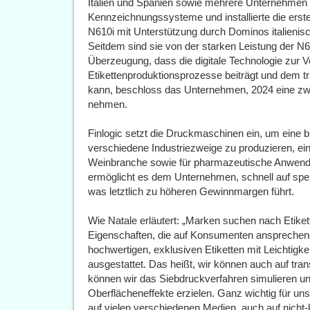
Italien und Spanien sowie mehrere Unternehmen 
Kennzeichnungssysteme und installierte die erst
N610i mit Unterstützung durch Dominos italienisc
Seitdem sind sie von der starken Leistung der N61
Überzeugung, dass die digitale Technologie zur 
Etikettenproduktionsprozesse beiträgt und dem t
kann, beschloss das Unternehmen, 2024 eine zw
nehmen.
Finlogic setzt die Druckmaschinen ein, um eine br
verschiedene Industriezweige zu produzieren, ein
Weinbranche sowie für pharmazeutische Anwendun
ermöglicht es dem Unternehmen, schnell auf spe
was letztlich zu höheren Gewinnmargen führt.
Wie Natale erläutert: „Marken suchen nach Etiket
Eigenschaften, die auf Konsumenten ansprechend
hochwertigen, exklusiven Etiketten mit Leichtigkei
ausgestattet. Das heißt, wir können auch auf tr
können wir das Siebdruckverfahren simulieren und
Oberflächeneffekte erzielen. Ganz wichtig für u
auf vielen verschiedenen Medien, auch auf nicht