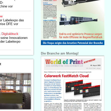
D-
chine vor
ow
der Labelexpo das
rise DFE vor
& Digitaldruck
 seine Innovationen
f der Labelexpo
Die Branche am Montag!
t