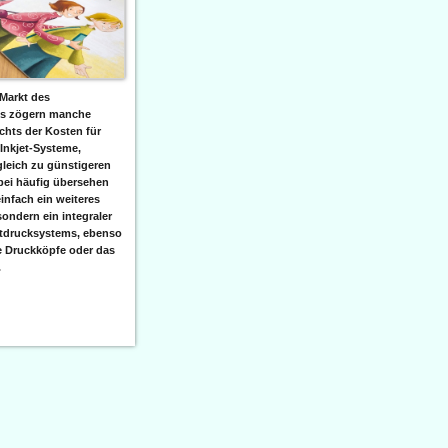
Markt des
ks zögern manche
hts der Kosten für
 Inkjet-Systeme,
leich zu günstigeren
bei häufig übersehen
einfach ein weiteres
sondern ein integraler
etdrucksystems, ebenso
e Druckköpfe oder das
.