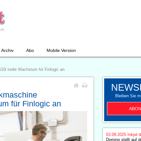
Archiv
Abo
Mobile Version
10i treibt Wachstum für Finlogic an
NEWS
uckmaschine
Bleiben Sie mi
m für Finlogic an
ABON
03.09.2025
Inkjet 
Domino stellt auf d