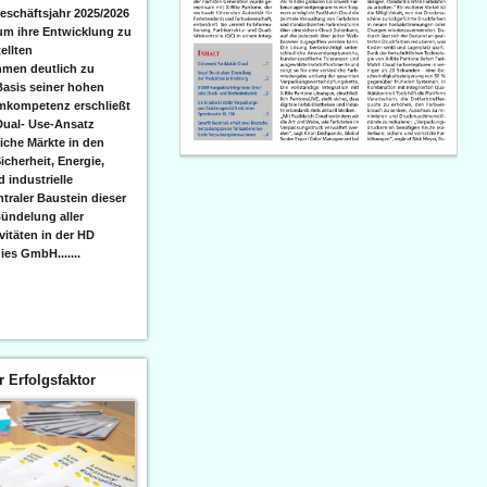
eschäftsjahr 2025/2026
 um ihre Entwicklung zu
ellten
men deutlich zu
Basis seiner hohen
emkompetenz erschließt
Dual- Use-Ansatz
iche Märkte in den
icherheit, Energie,
 industrielle
raler Baustein dieser
ündelung aller
itäten in der HD
es GmbH.......
er Erfolgsfaktor