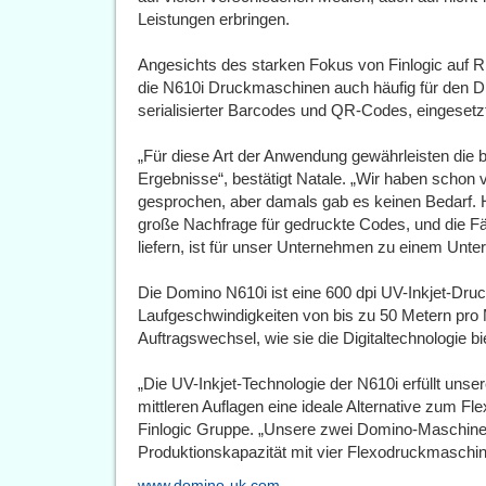
Leistungen erbringen.
Angesichts des starken Fokus von Finlogic auf Rü
die N610i Druckmaschinen auch häufig für den Dru
serialisierter Barcodes und QR-Codes, eingesetz
„Für diese Art der Anwendung gewährleisten di
Ergebnisse“, bestätigt Natale. „Wir haben schon 
gesprochen, aber damals gab es keinen Bedarf. H
große Nachfrage für gedruckte Codes, und die F
liefern, ist für unser Unternehmen zu einem Un
Die Domino N610i ist eine 600 dpi UV-Inkjet-Druc
Laufgeschwindigkeiten von bis zu 50 Metern pro Mi
Auftragswechsel, wie sie die Digitaltechnologie bi
„Die UV-Inkjet-Technologie der N610i erfüllt unser
mittleren Auflagen eine ideale Alternative zum Fl
Finlogic Gruppe. „Unsere zwei Domino-Maschinen
Produktionskapazität mit vier Flexodruckmaschin
www.domino-uk.com