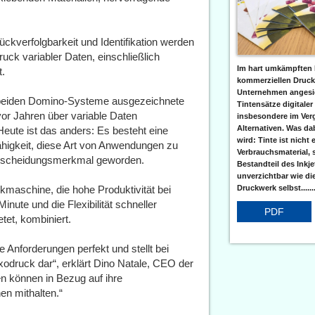
ckverfolgbarkeit und Identifikation werden
ck variabler Daten, einschließlich
Im hart umkämpften 
t.
kommerziellen Druc
Unternehmen angesic
e beiden Domino-Systeme ausgezeichnete
Tintensätze digitaler
vor Jahren über variable Daten
insbesondere im Verg
Alternativen. Was da
eute ist das anders: Es besteht eine
wird: Tinte ist nicht 
ähigkeit, diese Art von Anwendungen zu
Verbrauchsmaterial, 
terscheidungsmerkmal geworden.
Bestandteil des Inkj
unverzichtbar wie di
Druckwerk selbst......
kmaschine, die hohe Produktivität bei
nute und die Flexibilität schneller
PDF
etet, kombiniert.
e Anforderungen perfekt und stellt bei
exodruck dar“, erklärt Dino Natale, CEO der
 können in Bezug auf ihre
en mithalten.“