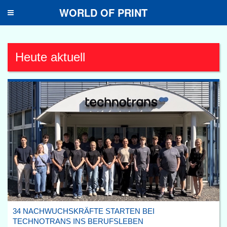
WORLD OF PRINT
Toggle
navigation
Heute aktuell
34 NACHWUCHSKRÄFTE STARTEN BEI
TECHNOTRANS INS BERUFSLEBEN