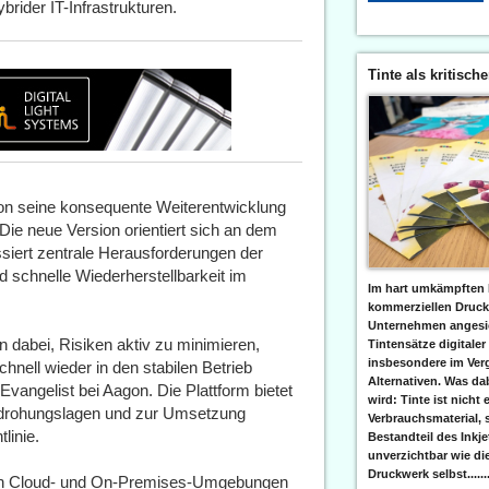
rider IT-Infrastrukturen.
Tinte als kritisch
gon seine konsequente Weiterentwicklung
Die neue Version orientiert sich an dem
ssiert zentrale Herausforderungen der
nd schnelle Wiederherstellbarkeit im
Im hart umkämpften 
kommerziellen Druc
Unternehmen angesic
n dabei, Risiken aktiv zu minimieren,
Tintensätze digitaler
insbesondere im Verg
chnell wieder in den stabilen Betrieb
Alternativen. Was da
vangelist bei Aagon. Die Plattform bietet
wird: Tinte ist nicht 
edrohungslagen und zur Umsetzung
Verbrauchsmaterial, 
linie.
Bestandteil des Inkj
unverzichtbar wie di
Druckwerk selbst......
hen Cloud- und On-Premises-Umgebungen