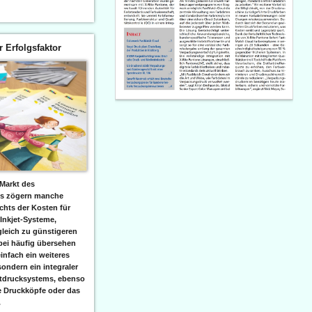
er Erfolgsfaktor
Markt des
ks zögern manche
hts der Kosten für
 Inkjet-Systeme,
leich zu günstigeren
bei häufig übersehen
einfach ein weiteres
sondern ein integraler
etdrucksystems, ebenso
e Druckköpfe oder das
.