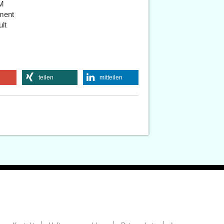
UM
ment
lt
teilen
mitteilen