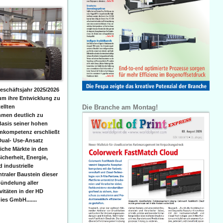
eschäftsjahr 2025/2026
 um ihre Entwicklung zu
Die Branche am Montag!
ellten
men deutlich zu
Basis seiner hohen
emkompetenz erschließt
Dual- Use-Ansatz
iche Märkte in den
icherheit, Energie,
 industrielle
raler Baustein dieser
ündelung aller
itäten in der HD
es GmbH.......