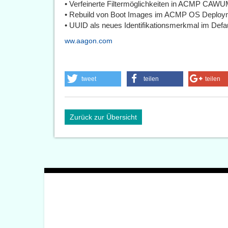
• Verfeinerte Filtermöglichkeiten in ACMP CAW
• Rebuild von Boot Images im ACMP OS Deploy
• UUID als neues Identifikationsmerkmal im Defau
ww.aagon.com
tweet
teilen
teilen
Zurück zur Übersicht