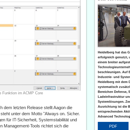
Heidelberg hat das G
erfolgreich genutzt,
einem breiter aufgest
Technologieunterneh
beschleunigen. Auf 
Industrie- und Syst
Heidelberg mit dem 
systematisch zusätzl
Bereichen Defense, S
ue Funktion im ACMP Core
Ladeinfrastruktur und
Systemlösungen. Zent
Ausrichtung ist die B
h dem letzten Release stellt Aagon die
entsprechenden Aktiv
steht unter dem Motto "Always on. Sicher.
Advanced Technologi
n für IT-Sicherheit, Systemstabilität und
n Management-Tools richtet sich die
PDF