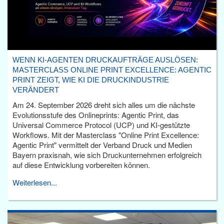
WENN KI-AGENTEN DRUCKAUFTRÄGE AUSLÖSEN:
MASTERCLASS ONLINE PRINT EXCELLENCE: AGENTIC
PRINT ZEIGT, WIE KI DIE DRUCKINDUSTRIE
VERÄNDERT
Am 24. September 2026 dreht sich alles um die nächste
Evolutionsstufe des Onlineprints: Agentic Print, das
Universal Commerce Protocol (UCP) und KI-gestützte
Workflows. Mit der Masterclass "Online Print Excellence:
Agentic Print" vermittelt der Verband Druck und Medien
Bayern praxisnah, wie sich Druckunternehmen erfolgreich
auf diese Entwicklung vorbereiten können.
Weiterlesen...