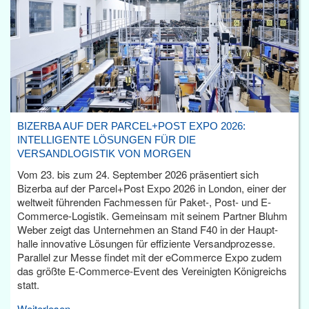
BIZERBA AUF DER PARCEL+POST EXPO 2026:
INTELLIGENTE LÖSUNGEN FÜR DIE
VERSANDLOGISTIK VON MORGEN
Vom 23. bis zum 24. September 2026 präsentiert sich
Bizerba auf der Parcel+Post Expo 2026 in London, einer der
weltweit führenden Fachmessen für Paket-, Post- und E-
Commerce-Logistik. Gemeinsam mit seinem Partner Bluhm
Weber zeigt das Unternehmen an Stand F40 in der Haupt­
halle innovative Lösungen für effiziente Versandprozesse.
Parallel zur Messe findet mit der eCommerce Expo zudem
das größte E-Commerce-Event des Vereinigten Königreichs
statt.
Weiterlesen...